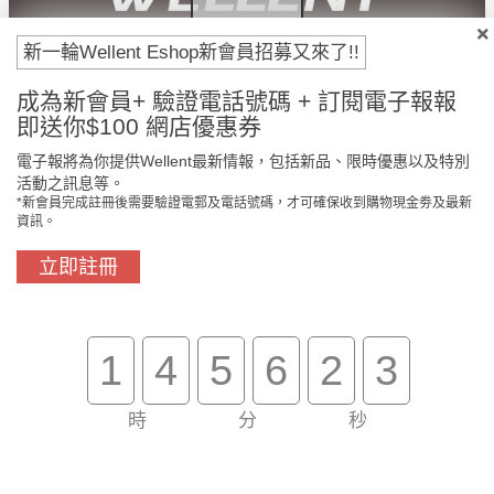
新一輪Wellent Eshop新會員招募又來了!!
付款方法
成為新會員+ 驗證電話號碼 + 訂閱電子報報
即送你$100 網店優惠券
電子報將為你提供Wellent最新情報，包括新品、限時優惠以及特別
活動之訊息等。
*新會員完成註冊後需要驗證電郵及電話號碼，才可確保收到購物現金劵及最新
資訊。
立即註冊
門市免費自取
原裝行貨保證
1
4
5
6
2
3
時
分
秒
買滿$800免費送貨
在線客服支援
關於我們