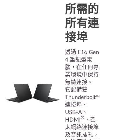
所需的
所有連
接埠
透過 E16 Gen
4 筆記型電
腦，在任何專
業環境中保持
無縫連接。
它配備雙
Thunderbolt™
連接埠、
USB-A、
®
HDMI
、乙
太網絡連接埠
及音訊插孔，