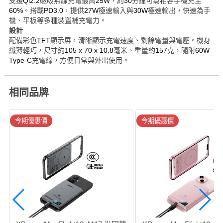
支援
Qi2.2
磁吸無線充電最高
25W
，約
30
分鐘可為相容手機充至
60%
。搭載
PD3.0
，提供
27W
極速輸入與
30W
極速輸出，快速為手
機、平板等多種裝置補充電力。
設計
配備彩色
TFT
顯示屏，清晰顯示充電速度、剩餘電量與電壓。機身
纖薄輕巧，尺寸約
105 x 70 x 10.8
毫米、重量約
157
克，隨附
60W
Type-C
充電線，方便日常與外出使用。
相同品牌
今期優惠價
今期優惠價