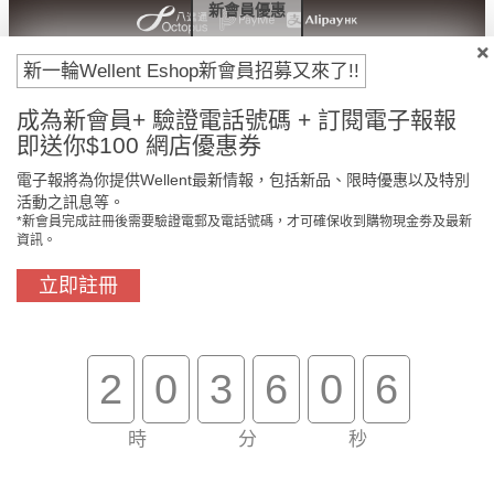
新會員優惠
新一輪Wellent Eshop新會員招募又來了!!
成為新會員+ 驗證電話號碼 + 訂閱電子報報
即送你$100 網店優惠券
電子報將為你提供Wellent最新情報，包括新品、限時優惠以及特別
活動之訊息等。
*新會員完成註冊後需要驗證電郵及電話號碼，才可確保收到購物現金劵及最新
門市免費自取
原裝行貨保證
資訊。
立即註冊
買滿$800免費送貨
在線客服支援
2
0
3
6
0
6
關於我們
客戶服務
時
分
秒
幫助