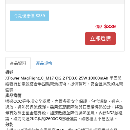
今期優惠價 $339
$339
價格 :
産品資料
產品規格
産品資料
概述
XPower MagFlight10_M17 Qi2.2 PD3.0 25W 10000mAh
半固態
磁吸行動電源結合半固態電池技術，提供輕巧、安全且高效的充電
體驗。
產品詳情
通過
CCC
等多項安全認證，內置多重安全保護，包含短路、過充、
過放、過熱與過流保護。採用氣凝膠隔熱與石墨烯導熱設計，將熱
量有效導出至金屬外殼，加速散熱並降低過熱風險。內建
N52
釹磁
鐵，磁力高達
2KG
與約
2600GS
磁場強度，磁吸穩固不易脫落。
效能