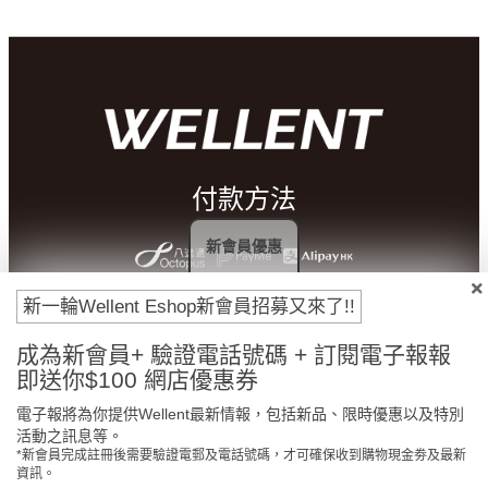
付款方法
新會員優惠
新一輪Wellent Eshop新會員招募又來了!!
成為新會員+ 驗證電話號碼 + 訂閱電子報報
即送你$100 網店優惠券
電子報將為你提供Wellent最新情報，包括新品、限時優惠以及特別
活動之訊息等。
*新會員完成註冊後需要驗證電郵及電話號碼，才可確保收到購物現金劵及最新
門市免費自取
原裝行貨保證
資訊。