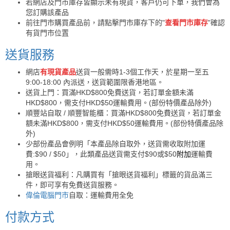
若網店及門市庫存皆顯示未有現貨，客戶仍可下單，我們會為
您訂購該產品
前往門市購買產品前，請點擊門市庫存下的"
查看門市庫存
"確認
有貨門市位置
送貨服務
網店
有現貨產品
送貨一般需時1-3個工作天，於星期一至五
9:00-18:00 內派送，送貨範圍限香港地區。
送貨上門：買滿HKD$800免費送貨，若訂單金額未滿
HKD$800，需支付HKD$50運輸費用。(部份特價產品除外)
順豐站自取 / 順豐智能櫃：買滿HKD$800免費送貨，若訂單金
額未滿HKD$800，需支付HKD$50運輸費用。(部份特價產品除
外)
少部份產品會例明「本產品除自取外，送貨需收取附加運
費:$90 / $50」，此類產品送貨需支付$90或$50
附加
運輸費
用。
搶眼送貨福利：凡購買有「搶眼送貨福利」標籤的貨品滿三
件，即可享有免費送貨服務。
偉倫電腦門市
自取：運輸費用全免
付款方式