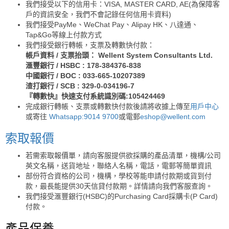
我們接受以下的信用卡：VISA, MASTER CARD, AE(為保障客
戶的資訊安全，我們不會記錄任何信用卡資料)
我們接受PayMe、WeChat Pay、Alipay HK、八達通、
Tap&Go等線上付款方式
我們接受銀行轉帳，支票及轉數快付款：
帳戶資料 / 支票抬頭： Wellent System Consultants Ltd.
滙豐銀行 / HSBC : 178-384376-838
中國銀行 / BOC : 033-665-10207389
渣打銀行 / SCB : 329-0-034196-7
『轉數快』快速支付系統識別碼:105424469
完成銀行轉帳、支票或轉數快付款後請將收據上傳至
用戶中心
或寄往
Whatsapp:9014 9700
或電郵
eshop@wellent.com
索取報價
若需索取報價單，請向客服提供欲採購的產品清單，機構/公司
英文名稱，送貨地址，聯絡人名稱，電話，電郵等簡單資訊
部份符合資格的公司，機構，學校等能申請付款期或貨到付
款，最長能提供30天信貸付款期。詳情請向我們客服查詢。
我們接受滙豐銀行(HSBC)的Purchasing Card採購卡(P Card)
付款。
產品保養