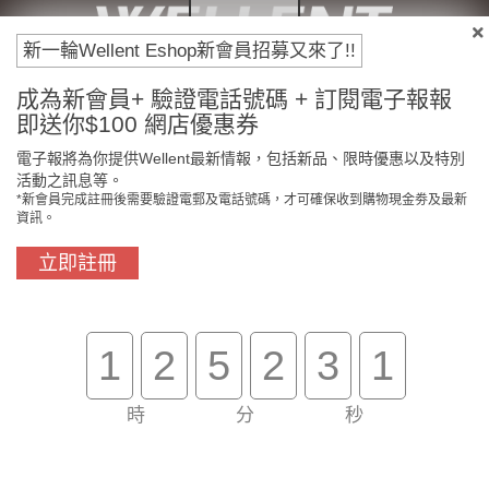
新一輪Wellent Eshop新會員招募又來了!!
付款方法
成為新會員+ 驗證電話號碼 + 訂閱電子報報
即送你$100 網店優惠券
電子報將為你提供Wellent最新情報，包括新品、限時優惠以及特別
活動之訊息等。
*新會員完成註冊後需要驗證電郵及電話號碼，才可確保收到購物現金劵及最新
資訊。
立即註冊
1
2
5
2
3
0
門市免費自取
原裝行貨保證
時
分
秒
買滿$800免費送貨
在線客服支援