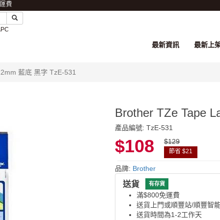
免運費
APC
最新資訊
最新上
帶 12mm 藍底 黑字 TzE-531
Brother TZe Tap
產品編號: TzE-531
$108
$129
節省 $21
品牌:
Brother
送貨
有存貨
滿$800免運費
送貨上門或順豐站/順豐智
送貨時間為1-2工作天