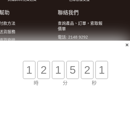
幫助
聯絡我們
付款方法
查詢產品、訂單，索取報
價單
送貨服務
電話: 2148 9292
退貨安排
電郵:
聯絡我們
eshop@wellent.com
條款及細則
WhatsApp : 90149700
私隱政策
1
2
1
5
2
1
客服營業時間:
9:00-22:00
(星期一至五)
時
分
秒
14:00-20:00
(星期六)