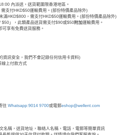
-18:00 內派送，送貨範圍限香港地區。
，需支付HKD$50運輸費用。(部份特價產品除外)
未滿HKD$800，需支付HKD$50運輸費用。(部份特價產品除外)
$50」，此類產品送貨需支付$90或$50
附加
運輸費用。
即可享有免費送貨服務。
保障客戶的資訊安全，我們不會記錄任何信用卡資料)
Go等線上付款方式
寄往
Whatsapp:9014 9700
或電郵
eshop@wellent.com
英文名稱，送貨地址，聯絡人名稱，電話，電郵等簡單資訊
最長能提供30天信貸付款期。詳情請向我們客服查詢。