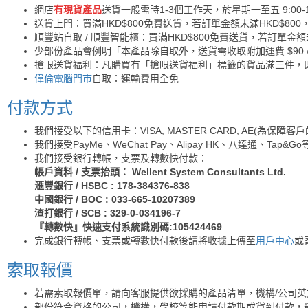
網店
有現貨產品
送貨一般需時1-3個工作天，於星期一至五 9:00
送貨上門：買滿HKD$800免費送貨，若訂單金額未滿HKD$800
順豐站自取 / 順豐智能櫃：買滿HKD$800免費送貨，若訂單金額
少部份產品會例明「本產品除自取外，送貨需收取附加運費:$90 / 
搶眼送貨福利：凡購買有「搶眼送貨福利」標籤的貨品滿三件，
偉倫電腦門市
自取：運輸費用全免
付款方式
我們接受以下的信用卡：VISA, MASTER CARD, AE(為
我們接受PayMe、WeChat Pay、Alipay HK、八達通、Tap&
我們接受銀行轉帳，支票及轉數快付款：
帳戶資料 / 支票抬頭： Wellent System Consultants Ltd.
滙豐銀行 / HSBC : 178-384376-838
中國銀行 / BOC : 033-665-10207389
渣打銀行 / SCB : 329-0-034196-7
『轉數快』快速支付系統識別碼:105424469
完成銀行轉帳、支票或轉數快付款後請將收據上傳至
用戶中心
或
索取報價
若需索取報價單，請向客服提供欲採購的產品清單，機構/公司
部份符合資格的公司，機構，學校等能申請付款期或貨到付款，