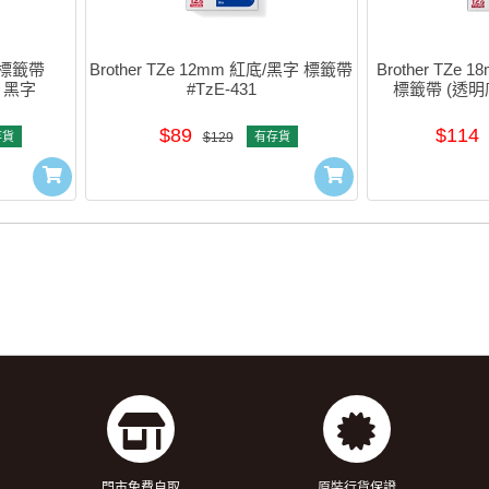
l 標籤帶 
Brother TZe 12mm 紅底/黑字 標籤帶 
Brother TZ
底 黑字
#TzE-431
標籤帶 (透明底
$89
$114
存貨
$129
有存貨
門市免費自取
原裝行貨保證