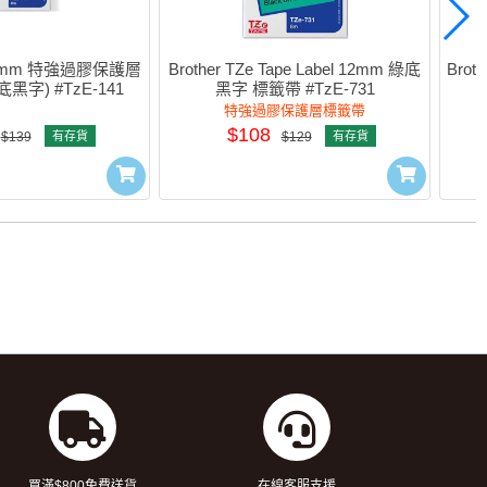
e 18mm 特強過膠保護層
Brother TZe Tape Label 12mm 綠底
Brot
黑字) #TzE-141
黑字 標籤帶 #TzE-731
特強過膠保護層標籤帶
$108
$139
有存貨
$129
有存貨
買滿$800免費送貨
在線客服支援