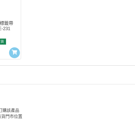
l 標籤帶 
-231
存貨
訂購該產品
有貨門市位置