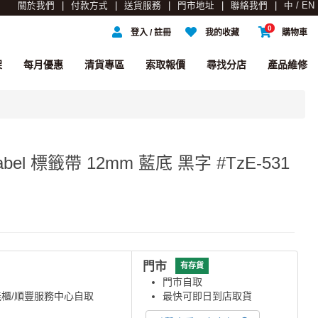
關於我們
付款方式
送貨服務
門市地址
聯絡我們
中 / EN
0
登入 / 註冊
我的收藏
購物車
架
每月優惠
清貨專區
索取報價
尋找分店
產品維修
e Label 標籤帶 12mm 藍底 黑字 #TzE-531
門市
有存貨
門市自取
能櫃/順豐服務中心自取
最快可即日到店取貨