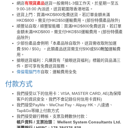
網店
有現貨產品
送貨一般需時1-3個工作天，於星期一至五
9:00-18:00 內派送，送貨範圍限香港地區。
送貨上門：買滿HKD$800免費送貨，若訂單金額未滿
HKD$800，需支付HKD$50運輸費用。(部份特價產品除外)
順豐站自取 / 順豐智能櫃：買滿HKD$800免費送貨，若訂單
金額未滿HKD$800，需支付HKD$50運輸費用。(部份特價產
品除外)
少部份產品會例明「本產品除自取外，送貨需收取附加運
費:$90 / $50」，此類產品送貨需支付$90或$50
附加
運輸費
用。
搶眼送貨福利：凡購買有「搶眼送貨福利」標籤的貨品滿三
件，即可享有免費送貨服務。
偉倫電腦門市
自取：運輸費用全免
付款方式
我們接受以下的信用卡：VISA, MASTER CARD, AE(為保障
客戶的資訊安全，我們不會記錄任何信用卡資料)
我們接受PayMe、WeChat Pay、Alipay HK、八達通、
Tap&Go等線上付款方式
我們接受銀行轉帳，支票及轉數快付款：
帳戶資料 / 支票抬頭： Wellent System Consultants Ltd.
滙豐銀行 / HSBC : 178-384376-838