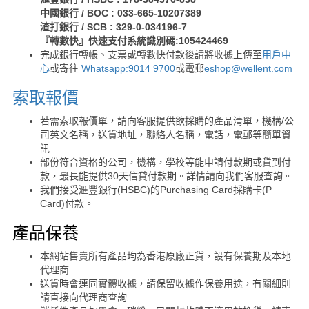
中國銀行 / BOC : 033-665-10207389
渣打銀行 / SCB : 329-0-034196-7
『轉數快』快速支付系統識別碼:105424469
完成銀行轉帳、支票或轉數快付款後請將收據上傳至
用戶中
心
或寄往
Whatsapp:9014 9700
或電郵
eshop@wellent.com
索取報價
若需索取報價單，請向客服提供欲採購的產品清單，機構/公
司英文名稱，送貨地址，聯絡人名稱，電話，電郵等簡單資
訊
部份符合資格的公司，機構，學校等能申請付款期或貨到付
款，最長能提供30天信貸付款期。詳情請向我們客服查詢。
我們接受滙豐銀行(HSBC)的Purchasing Card採購卡(P
Card)付款。
產品保養
本網站售賣所有產品均為香港原廠正貨，設有保養期及本地
代理商
送貨時會連同實體收據，請保留收據作保養用途，有關細則
請直接向代理商查詢