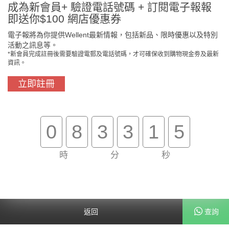
成為新會員+ 驗證電話號碼 + 訂閱電子報報
即送你$100 網店優惠券
電子報將為你提供Wellent最新情報，包括新品、限時優惠以及特別
活動之訊息等。
*新會員完成註冊後需要驗證電郵及電話號碼，才可確保收到購物現金劵及最新
資訊。
立即註冊
門市免費自取
原裝行貨保證
0
8
3
3
1
4
時
分
秒
買滿$800免費送貨
在線客服支援
關於我們
客戶服務
返回
查詢