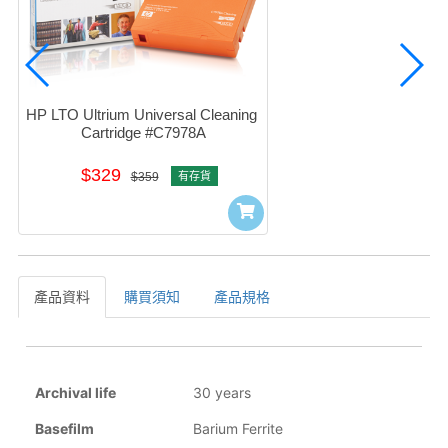
HP LTO Ultrium Universal Cleaning 
Cartridge #C7978A
$329
$359
有存貨
產品資料
購買須知
產品規格
產品資料
Archival life
30 years
Basefilm
Barium Ferrite