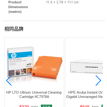
Product
11.3 x 2.79 x 11.1 cm
Dimensions
(metric)
相同品牌
HP LTO Ultrium Universal Cleaning 
HPE Aruba Instant On 14
Cartridge #C7978A
Gigabit Unmanaged Netwo
#R8R45A
$329
$645