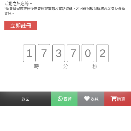
活動之訊息等。
*新會員完成註冊後需要驗證電郵及電話號碼，才可確保收到購物現金劵及最新
資訊。
立即註冊
門市免費自取
原裝行貨保證
1
7
3
7
0
2
時
分
秒
買滿$800免費送貨
在線客服支援
關於我們
客戶服務
返回
查詢
收藏
購買
幫助
聯絡我們