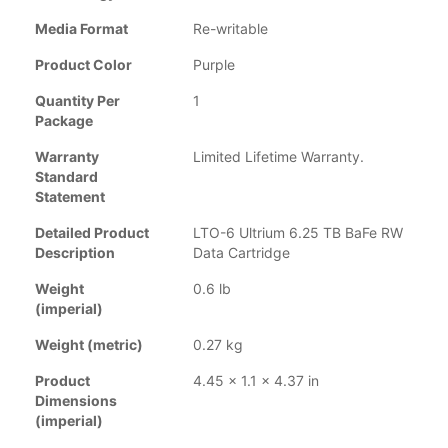
Media Format
Re-writable
Product Color
Purple
Quantity Per
1
Package
Warranty
Limited Lifetime Warranty.
Standard
Statement
Detailed Product
LTO-6 Ultrium 6.25 TB BaFe RW
Description
Data Cartridge
Weight
0.6 lb
(imperial)
Weight (metric)
0.27 kg
Product
4.45 x 1.1 x 4.37 in
Dimensions
(imperial)