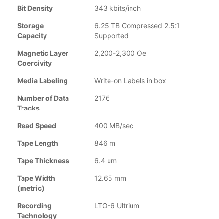
Bit Density
343 kbits/inch
Storage
6.25 TB Compressed 2.5:1
Capacity
Supported
Magnetic Layer
2,200-2,300 Oe
Coercivity
Media Labeling
Write-on Labels in box
Number of Data
2176
Tracks
Read Speed
400 MB/sec
Tape Length
846 m
Tape Thickness
6.4 um
Tape Width
12.65 mm
(metric)
Recording
LTO-6 Ultrium
Technology