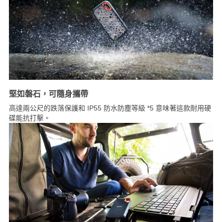
堅如磐石，可隨身攜帶
高達兩公尺的跌落保護和 IP55 防水防塵等級 *5 意味著這款耐用硬
碟能抗打擊。