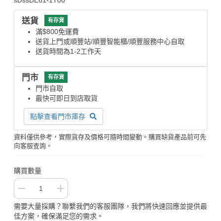
送貨
有存貨
滿$800免運費
送貨上門或順豐站/順豐智能櫃/順豐服務中心自取
送貨時間為1-2工作天
門市
有存貨
門市自取
最快可即日到店取貨
點擊查看門市庫存
資料僅供參考，實際貨存及價格可隨時間變動。購買缺貨產品前可先
向客服查詢。
購買數量
需要大量採購？聯繫我們的客服團隊，我們將快速回應並提供最
佳方案，確保滿足您的需求。