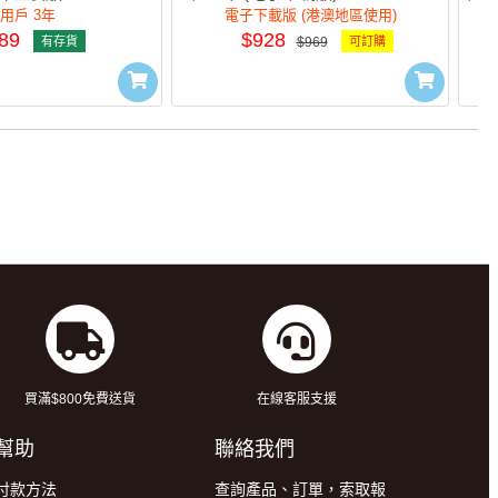
3Y
3Y(e)
3用戶 3年
電子下載版 (港澳地區使用)
89
$928
有存貨
$969
可訂購
買滿$800免費送貨
在線客服支援
幫助
聯絡我們
付款方法
查詢產品、訂單，索取報