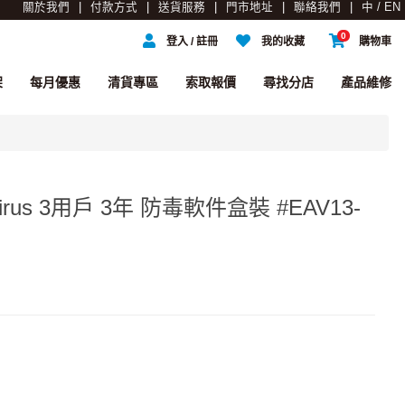
關於我們
付款方式
送貨服務
門市地址
聯絡我們
中 / EN
0
登入 / 註冊
我的收藏
購物車
架
每月優惠
清貨專區
索取報價
尋找分店
產品維修
iVirus 3用戶 3年 防毒軟件盒裝 #EAV13-