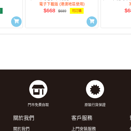
3Y(e)
電子下載版 (港澳地區使用)
$668
$6
貨
$689
可訂購
門市免費自取
原裝行貨保證
關於我們
客戶服務
關於我們
上門安裝服務