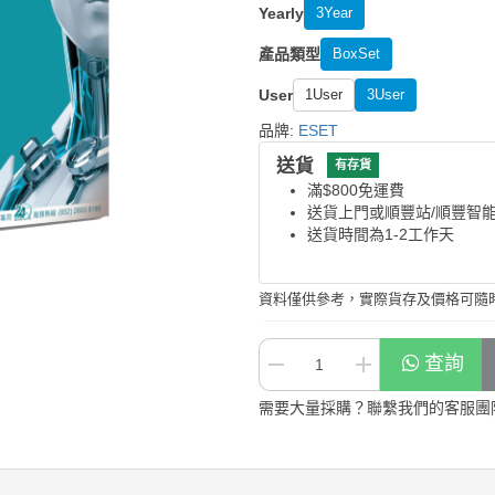
Yearly
3Year
產品類型
BoxSet
User
1User
3User
品牌:
ESET
送貨
有存貨
滿$800免運費
送貨上門或順豐站/順豐智
送貨時間為1-2工作天
資料僅供參考，實際貨存及價格可隨
查詢
需要大量採購？聯繫我們的客服團