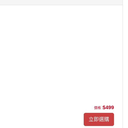
$499
價格 :