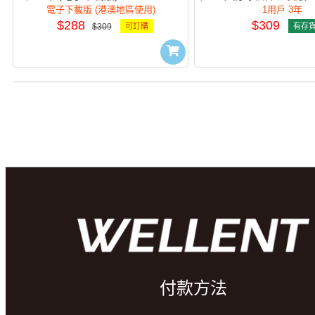
3Y(e)
3Y
電子下載版 (港澳地區使用)
1用戶 3年
$288
$309
$309
可訂購
有存
付款方法