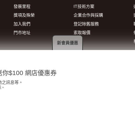
發展里程
IT技術方案
獎項及殊榮
企業合作與採購
加入我們
登記除舊服務
門市地址
索取報價
新會員優惠
你$100 網店優惠券
動之訊息等。
訊。