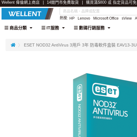
Wellent 偉倫網上商店
14間門市免費取貨
購買滿$800 或 指定貨品可
熱搜:
HP
Lenovo
Microsoft Office
sView
商品分類
IT服務
數碼行銷服務
ESET NOD32 AntiVirus 3用戶 3年 防毒軟件盒裝 EAV13-3U