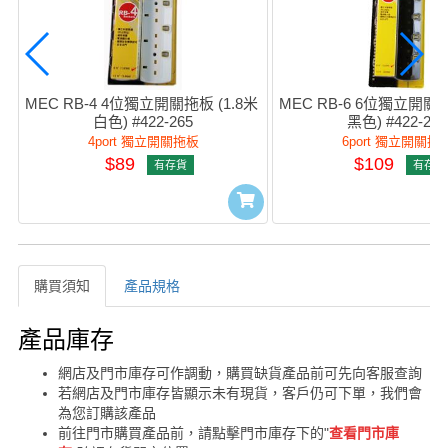
MEC RB-4 4位獨立開關拖板 (1.8米 
MEC RB-6 6位獨立開關拖板
白色) #422-265
黑色) #422-266
4port 獨立開關拖板
6port 獨立開關拖
$89
$109
有存貨
有存貨
購買須知
產品規格
購買須知
產品庫存
網店及門市庫存可作調動，購買缺貨產品前可先向客服查詢
若網店及門市庫存皆顯示未有現貨，客戶仍可下單，我們會
為您訂購該產品
前往門市購買產品前，請點擊門市庫存下的"
查看門市庫