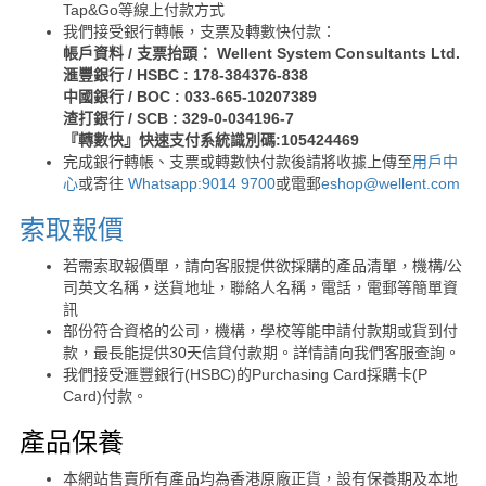
Tap&Go等線上付款方式
我們接受銀行轉帳，支票及轉數快付款：
帳戶資料 / 支票抬頭： Wellent System Consultants Ltd.
滙豐銀行 / HSBC : 178-384376-838
中國銀行 / BOC : 033-665-10207389
渣打銀行 / SCB : 329-0-034196-7
『轉數快』快速支付系統識別碼:105424469
完成銀行轉帳、支票或轉數快付款後請將收據上傳至
用戶中
心
或寄往
Whatsapp:9014 9700
或電郵
eshop@wellent.com
索取報價
若需索取報價單，請向客服提供欲採購的產品清單，機構/公
司英文名稱，送貨地址，聯絡人名稱，電話，電郵等簡單資
訊
部份符合資格的公司，機構，學校等能申請付款期或貨到付
款，最長能提供30天信貸付款期。詳情請向我們客服查詢。
我們接受滙豐銀行(HSBC)的Purchasing Card採購卡(P
Card)付款。
產品保養
本網站售賣所有產品均為香港原廠正貨，設有保養期及本地