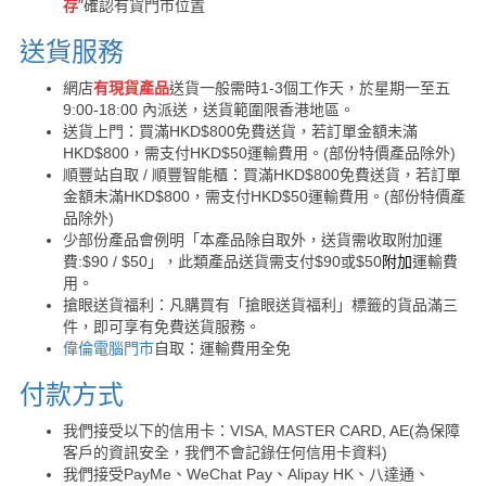
存
"確認有貨門市位置
送貨服務
網店
有現貨產品
送貨一般需時1-3個工作天，於星期一至五
9:00-18:00 內派送，送貨範圍限香港地區。
送貨上門：買滿HKD$800免費送貨，若訂單金額未滿
HKD$800，需支付HKD$50運輸費用。(部份特價產品除外)
順豐站自取 / 順豐智能櫃：買滿HKD$800免費送貨，若訂單
金額未滿HKD$800，需支付HKD$50運輸費用。(部份特價產
品除外)
少部份產品會例明「本產品除自取外，送貨需收取附加運
費:$90 / $50」，此類產品送貨需支付$90或$50
附加
運輸費
用。
搶眼送貨福利：凡購買有「搶眼送貨福利」標籤的貨品滿三
件，即可享有免費送貨服務。
偉倫電腦門市
自取：運輸費用全免
付款方式
我們接受以下的信用卡：VISA, MASTER CARD, AE(為保障
客戶的資訊安全，我們不會記錄任何信用卡資料)
我們接受PayMe、WeChat Pay、Alipay HK、八達通、