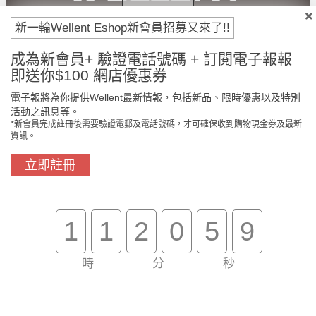
新一輪Wellent Eshop新會員招募又來了!!
付款方法
成為新會員+ 驗證電話號碼 + 訂閱電子報報
即送你$100 網店優惠券
電子報將為你提供Wellent最新情報，包括新品、限時優惠以及特別
活動之訊息等。
*新會員完成註冊後需要驗證電郵及電話號碼，才可確保收到購物現金劵及最新
資訊。
立即註冊
門市免費自取
原裝行貨保證
1
1
2
0
5
9
時
分
秒
買滿$800免費送貨
在線客服支援
關於我們