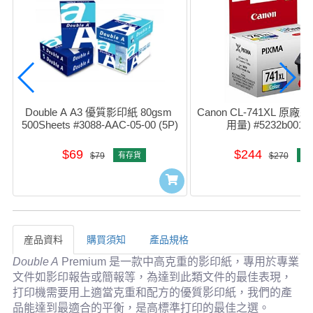
Double A A3 優質影印紙 80gsm 
Canon CL-741XL 原廠
500Sheets #3088-AAC-05-00 (5P)
用量) #5232b001A
$69
$244
$79
有存貨
$270
有
産品資料
購買須知
產品規格
産品資料
Double A
Premium 是一款中高克重的影印紙，專用於專業
文件如影印報告或簡報等，為達到此類文件的最佳表現，
打印機需要用上適當克重和配方的優質影印紙，我們的產
品能達到最適合的平衡，是高標準打印的最佳之選。