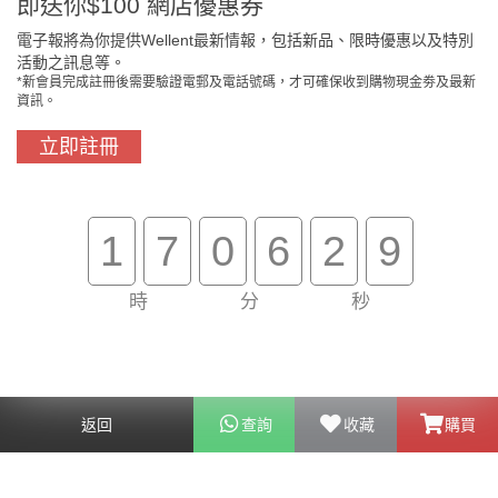
即送你$100 網店優惠券
電子報將為你提供Wellent最新情報，包括新品、限時優惠以及特別
活動之訊息等。
*新會員完成註冊後需要驗證電郵及電話號碼，才可確保收到購物現金劵及最新
門市免費自取
原裝行貨保證
資訊。
立即註冊
買滿$800免費送貨
在線客服支援
1
7
0
6
2
9
關於我們
客戶服務
時
分
秒
幫助
聯絡我們
返回
查詢
收藏
購買