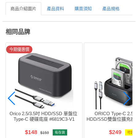
商品介紹圖片
產品資料
購買須知
產品規格
相同品牌
今期優惠價
Orico 2.5/3.5吋 HDD/SSD 單盤位 
ORICO Type-C 2.5吋
Type-C 硬碟底座 #6819C3-V1
HDD/SSD雙盤位擴充座 #
C
$148
$249
$159
有存貨
可訂購