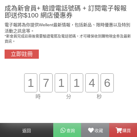
成為新會員+ 驗證電話號碼 + 訂閱電子報報
即送你$100 網店優惠券
電子報將為你提供Wellent最新情報，包括新品、限時優惠以及特別
活動之訊息等。
*新會員完成註冊後需要驗證電郵及電話號碼，才可確保收到購物現金劵及最新
門市免費自取
原裝行貨保證
資訊。
立即註冊
買滿$800免費送貨
在線客服支援
1
7
1
1
4
6
關於我們
客戶服務
時
分
秒
幫助
聯絡我們
返回
查詢
收藏
購買