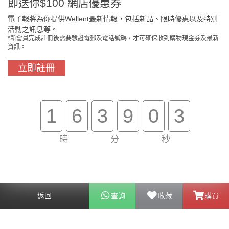
即送你$100 網店優惠券
電子報將為你提供Wellent最新情報，包括新品、限時優惠以及特別
活動之訊息等。
*新會員完成註冊後需要驗證電郵及電話號碼，才可確保收到購物現金劵及最新
門市免費自取
原裝行貨保證
資訊。
立即註冊
買滿$800免費送貨
在線客服支援
1
6
3
9
0
3
關於我們
客戶服務
時
分
秒
幫助
聯絡我們
返回
查詢
收藏
購買