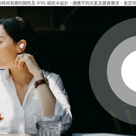
供三款時尚有趣的顏色及 IPX5 級防水設計，適應不同天氣及健身需求，是