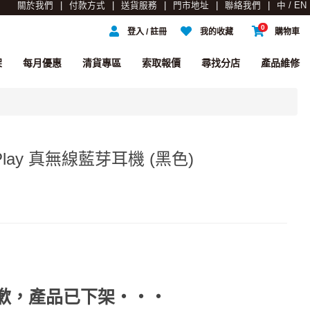
關於我們
付款方式
送貨服務
門市地址
聯絡我們
中 / EN
0
登入 / 註冊
我的收藏
購物車
架
每月優惠
清貨專區
索取報價
尋找分店
產品維修
rm Play 真無線藍芽耳機 (黑色)
歉，產品已下架‧‧‧