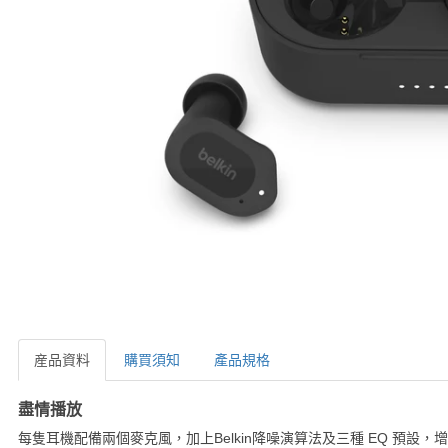
産品資料
購買須知
產品規格
産品資料
盡情播放
每隻耳機配備兩個麥克風，加上Belkin降噪演算法及三種 EQ 預設，