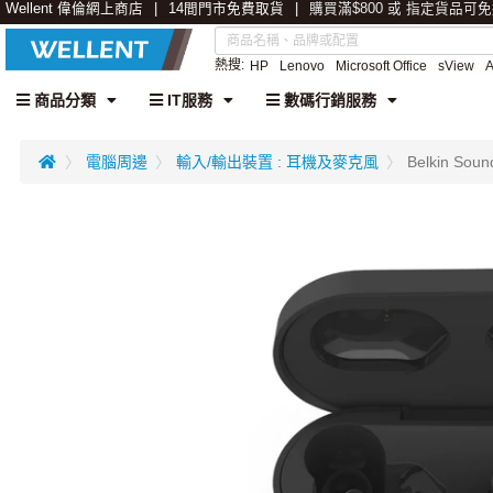
Wellent 偉倫網上商店
14間門市免費取貨
購買滿$800 或 指定貨品可
熱搜:
HP
Lenovo
Microsoft Office
sView
商品分類
IT服務
數碼行銷服務
電腦周邊
輸入/輸出裝置 : 耳機及麥克風
Belkin So