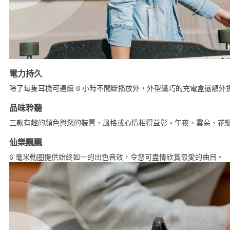
電力持久
除了每隻耳機可連續 8 小時不間斷播放外，外型纖巧的充電盒還額外提
品味聆聽
三款有趣的顏色與您的裝置、風格或心情相得益彰。午夜、雲朵、花
仙樂飄飄
6 毫米動圈提供始終如一的出色音效，令您可盡情欣賞最愛的曲目。