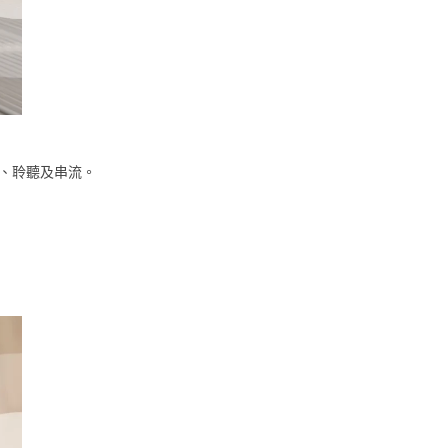
話、聆聽及串流。