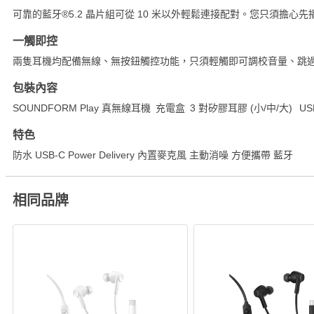
可靠的藍牙®5.2 晶片組可從 10 米以外輕鬆連接配對。您只須擔心
一觸即控
兩隻耳機均配備無線、無按鈕觸控功能，只須輕觸即可調校音量、跳過
包裝內容
SOUNDFORM Play 真無線耳機 充電盒 3 對矽膠耳膠 (小/中/大) 
特色
防水 USB-C Power Delivery 內置麥克風 主動消噪 方便攜帶 藍牙
相同品牌