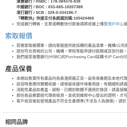
滙豐銀行 / HSBC : 178-384376-838
中國銀行 / BOC : 033-665-10207389
渣打銀行 / SCB : 329-0-034196-7
『轉數快』快速支付系統識別碼:105424469
完成銀行轉帳、支票或轉數快付款後請將收據上傳至
用戶中心
索取報價
若需索取報價單，請向客服提供欲採購的產品清單，機構/公司
部份符合資格的公司，機構，學校等能申請付款期或貨到付款，
我們接受滙豐銀行(HSBC)的Purchasing Card採購卡(P Card)
產品保養
本網站售賣所有產品均為香港原廠正貨，設有保養期及本地代
送貨時會連同實體收據，請保留收據作保養用途，有關細則請
消耗性產品如墨盒、碳粉、已開封軟體不適用於換貨，請直接
部份商品需要經代理商檢測，並收到維修中心發出的證明，才
客戶收貨後如發現產品不符合生產標準(不涉及人為損壞)，請於
相同品牌