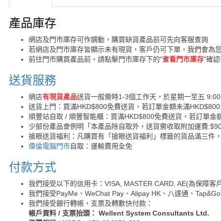
購買須知
產品庫存
網店及門市庫存可作調動，購買缺貨產品前可先向客服查詢
若網店及門市庫存皆顯示未有現貨，客戶仍可下單，我們會為
前往門市購買產品前，請點擊門市庫存下的"
查看門市庫存
"確
送貨服務
網店
有現貨產品
送貨一般需時1-3個工作天，於星期一至五 9:00
送貨上門：買滿HKD$800免費送貨，若訂單金額未滿HKD$80
順豐站自取 / 順豐智能櫃：買滿HKD$800免費送貨，若訂單金額
少部份產品會例明「本產品除自取外，送貨需收取附加運費:$90 /
搶眼送貨福利：凡購買有「搶眼送貨福利」標籤的貨品滿三件
偉倫電腦門市
自取：運輸費用全免
付款方式
我們接受以下的信用卡：VISA, MASTER CARD, AE(為
我們接受PayMe、WeChat Pay、Alipay HK、八達通、Tap
我們接受銀行轉帳，支票及轉數快付款：
帳戶資料 / 支票抬頭： Wellent System Consultants Ltd.