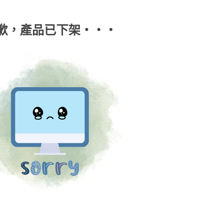
歉，產品已下架‧‧‧