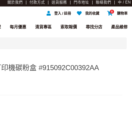
關於我們
付款方式
送貨服務
門市地址
聯絡我們
中 / EN
0
登入 / 註冊
我的收藏
購物車
架
每月優惠
清貨專區
索取報價
尋找分店
產品維修
打印機碳粉盒 #915092C00392AA