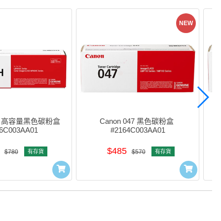
NEW
5H 高容量黑色碳粉盒 
Canon 047 黑色碳粉盒 
C
6C003AA01
#2164C003AA01
$485
$780
有存貨
$570
有存貨