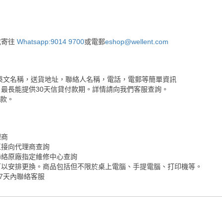
或寄往
Whatsapp:9014 9700
或電郵
eshop@wellent.com
英文名稱，送貨地址，聯絡人名稱，電話，電郵等簡單資訊
最長能提供30天信貸付款期。詳情請向我們客服查詢。
付款。
理商
直接向代理商查詢
聯絡原廠指定維修中心查詢
可以安排更換。商品包括但不限於桌上電腦、手提電腦、打印機等。
7天內聯絡客服