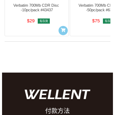
Verbatim 700Mb CDR Disc 
Verbatim 700Mb CDR 
-10pc/pack #43437
-50pc/pack #633
$29
$75
有存貨
有存貨
付款方法