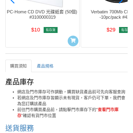
PC-Home CD DVD 光碟紙套 (50個) 
Verbatim 700Mb CDR 
#3100000319
-10pc/pack #434
$10
$29
有存貨
有存貨
購買須知
產品規格
購買須知
產品庫存
網店及門市庫存可作調動，購買缺貨產品前可先向客服查詢
若網店及門市庫存皆顯示未有現貨，客戶仍可下單，我們會
為您訂購該產品
前往門市購買產品前，請點擊門市庫存下的"
查看門市庫
存
"確認有貨門市位置
送貨服務