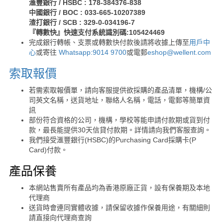
滙豐銀行 / HSBC : 178-384376-838
中國銀行 / BOC : 033-665-10207389
渣打銀行 / SCB : 329-0-034196-7
『轉數快』快速支付系統識別碼:105424469
完成銀行轉帳、支票或轉數快付款後請將收據上傳至
用戶中
心
或寄往
Whatsapp:9014 9700
或電郵
eshop@wellent.com
索取報價
若需索取報價單，請向客服提供欲採購的產品清單，機構/公
司英文名稱，送貨地址，聯絡人名稱，電話，電郵等簡單資
訊
部份符合資格的公司，機構，學校等能申請付款期或貨到付
款，最長能提供30天信貸付款期。詳情請向我們客服查詢。
我們接受滙豐銀行(HSBC)的Purchasing Card採購卡(P
Card)付款。
產品保養
本網站售賣所有產品均為香港原廠正貨，設有保養期及本地
代理商
送貨時會連同實體收據，請保留收據作保養用途，有關細則
請直接向代理商查詢