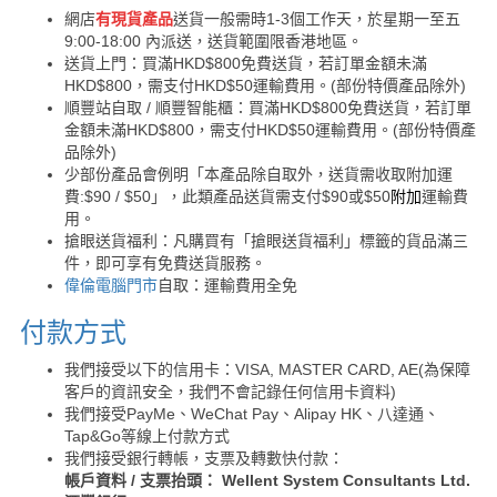
網店
有現貨產品
送貨一般需時1-3個工作天，於星期一至五
9:00-18:00 內派送，送貨範圍限香港地區。
送貨上門：買滿HKD$800免費送貨，若訂單金額未滿
HKD$800，需支付HKD$50運輸費用。(部份特價產品除外)
順豐站自取 / 順豐智能櫃：買滿HKD$800免費送貨，若訂單
金額未滿HKD$800，需支付HKD$50運輸費用。(部份特價產
品除外)
少部份產品會例明「本產品除自取外，送貨需收取附加運
費:$90 / $50」，此類產品送貨需支付$90或$50
附加
運輸費
用。
搶眼送貨福利：凡購買有「搶眼送貨福利」標籤的貨品滿三
件，即可享有免費送貨服務。
偉倫電腦門市
自取：運輸費用全免
付款方式
我們接受以下的信用卡：VISA, MASTER CARD, AE(為保障
客戶的資訊安全，我們不會記錄任何信用卡資料)
我們接受PayMe、WeChat Pay、Alipay HK、八達通、
Tap&Go等線上付款方式
我們接受銀行轉帳，支票及轉數快付款：
帳戶資料 / 支票抬頭： Wellent System Consultants Ltd.