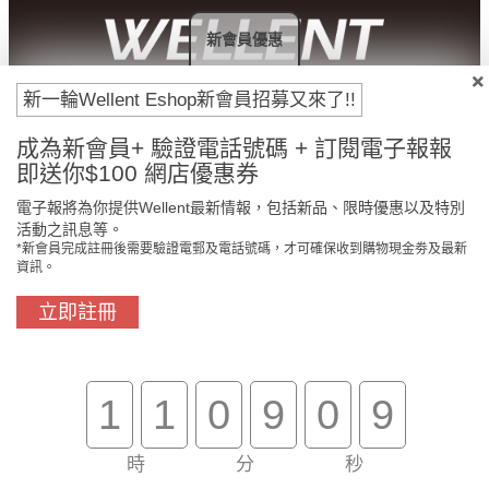
新會員優惠
新一輪Wellent Eshop新會員招募又來了!!
付款方法
成為新會員+ 驗證電話號碼 + 訂閱電子報報
即送你$100 網店優惠券
電子報將為你提供Wellent最新情報，包括新品、限時優惠以及特別
活動之訊息等。
*新會員完成註冊後需要驗證電郵及電話號碼，才可確保收到購物現金劵及最新
資訊。
立即註冊
門市免費自取
原裝行貨保證
1
1
0
9
0
8
時
分
秒
買滿$800免費送貨
在線客服支援