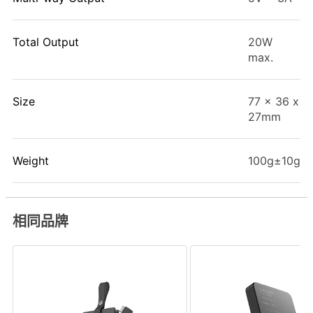
Total Output
20W
max.
Size
77 x 36 x
27mm
Weight
100g±10g
相同品牌