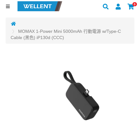
0
MOMAX 1-Power Mini 5000mAh 行動電源 w/Type-C
Cable (黑色) iP130d (CCC)