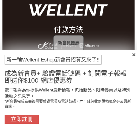
付款方法
新會員優惠
新一輪Wellent Eshop新會員招募又來了!!
成為新會員+ 驗證電話號碼 + 訂閱電子報報
即送你$100 網店優惠券
電子報將為你提供Wellent最新情報，包括新品、限時優惠以及特別
活動之訊息等。
*新會員完成註冊後需要驗證電郵及電話號碼，才可確保收到購物現金劵及最新
門市免費自取
原裝行貨保證
資訊。
立即註冊
買滿$800免費送貨
在線客服支援