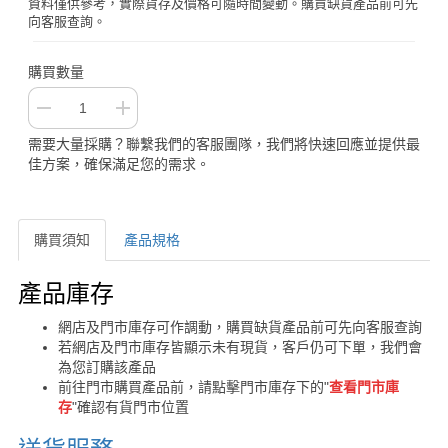
資料僅供參考，實際貨存及價格可隨時間變動。購買缺貨產品前可先
向客服查詢。
購買數量
需要大量採購？聯繫我們的客服團隊，我們將快速回應並提供最
佳方案，確保滿足您的需求。
購買須知
產品規格
購買須知
產品庫存
網店及門市庫存可作調動，購買缺貨產品前可先向客服查詢
若網店及門市庫存皆顯示未有現貨，客戶仍可下單，我們會
為您訂購該產品
前往門市購買產品前，請點擊門市庫存下的"
查看門市庫
存
"確認有貨門市位置