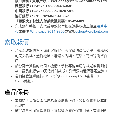
帳戶資料 / 支票抬頭： Wellent System Consultants Ltd.
滙豐銀行 / HSBC : 178-384376-838
中國銀行 / BOC : 033-665-10207389
渣打銀行 / SCB : 329-0-034196-7
『轉數快』快速支付系統識別碼:105424469
完成銀行轉帳、支票或轉數快付款後請將收據上傳至
用戶中
心
或寄往
Whatsapp:9014 9700
或電郵
eshop@wellent.com
索取報價
若需索取報價單，請向客服提供欲採購的產品清單，機構/公
司英文名稱，送貨地址，聯絡人名稱，電話，電郵等簡單資
訊
部份符合資格的公司，機構，學校等能申請付款期或貨到付
款，最長能提供30天信貸付款期。詳情請向我們客服查詢。
我們接受滙豐銀行(HSBC)的Purchasing Card採購卡(P
Card)付款。
產品保養
本網站售賣所有產品均為香港原廠正貨，設有保養期及本地
代理商
送貨時會連同實體收據，請保留收據作保養用途，有關細則