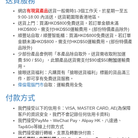
送貨服務
網店
有現貨產品
送貨一般需時1-3個工作天，於星期一至五
9:00-18:00 內派送，送貨範圍限香港地區。
送貨上門：買滿HKD$800免費送貨，若訂單金額未滿
HKD$800，需支付HKD$50運輸費用。(部份特價產品除外)
順豐站自取 / 順豐智能櫃：買滿HKD$800免費送貨，若訂單
金額未滿HKD$800，需支付HKD$50運輸費用。(部份特價產
品除外)
少部份產品會例明「本產品除自取外，送貨需收取附加運
費:$90 / $50」，此類產品送貨需支付$90或$50
附加
運輸費
用。
搶眼送貨福利：凡購買有「搶眼送貨福利」標籤的貨品滿三
件，即可享有免費送貨服務。
偉倫電腦門市
自取：運輸費用全免
付款方式
我們接受以下的信用卡：VISA, MASTER CARD, AE(為保障
客戶的資訊安全，我們不會記錄任何信用卡資料)
我們接受PayMe、WeChat Pay、Alipay HK、八達通、
Tap&Go等線上付款方式
我們接受銀行轉帳，支票及轉數快付款：