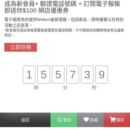
付款方法
成為新會員+ 驗證電話號碼 + 訂閱電子報報
即送你$100 網店優惠券
電子報將為你提供Wellent最新情報，包括新品、限時優惠以及特別
活動之訊息等。
*新會員完成註冊後需要驗證電郵及電話號碼，才可確保收到購物現金劵及最新
資訊。
立即註冊
門市免費自取
原裝行貨保證
1
5
5
7
3
9
時
分
秒
買滿$800免費送貨
在線客服支援
關於我們
返回
查詢
收藏
購買
客戶服務