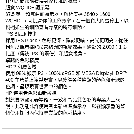
任何房間都能獲得身臨其境的體驗。
超寬 WQHD+ 顯示幕
37.5 英寸超寬曲面顯示器，解析度達 3840 x 1600
WQHD+，可提高你的工作效率，在一個寬大的螢幕上，以
栩栩如生的細節查看專案的所有細節。
IPS Black 技術
採用 IPS Black，色彩更深、陰影更暗、高光更明亮，從任
何角度觀看都能帶來絢麗的視覺效果。驚豔的 2,000：1 對
比度（傳統 IPS 的兩倍）和超寬視角。
卓越的色彩精度
HDR 和廣色域
使用 98% 顯示 P3、100% sRGB 和 VESA DisplayHDR™
400 在螢幕上複製現實，以獲得各種鮮豔的顏色和更深的
色調，呈現現實世界中的顏色。
HP 使用者色彩重新校準
對於要求顯示器準確、一致和高品質色彩的專業人士來
說，此功能允許使用者重新校準顯示器，以在顯示器的整
個使用期限內保持專業級的色彩精度。