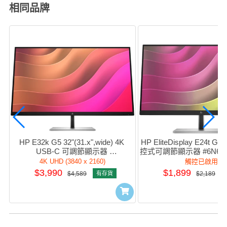
相同品牌
HP E32k G5 32"(31.x",wide) 4K 
HP EliteDisplay E24t G5
USB-C 可調節顯示器 
控式可調節顯示器 #6N6E6AA
#6N4D6AA#AB4
AB4
4K UHD (3840 x 2160)
觸控已啟用
$3,990
$1,899
$4,589
有存貨
$2,189