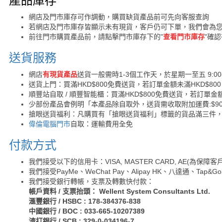
產品庫存
網店及門市庫存可作調動，購買缺貨產品前可先向客服查詢
若網店及門市庫存皆顯示未有現貨，客戶仍可下單，我們會為
前往門市購買產品前，請點擊門市庫存下的"
查看門市庫存
"確
送貨服務
網店
有現貨產品
送貨一般需時1-3個工作天，於星期一至五 9:00
送貨上門：買滿HKD$800免費送貨，若訂單金額未滿HKD$80
順豐站自取 / 順豐智能櫃：買滿HKD$800免費送貨，若訂單金額
少部份產品會例明「本產品除自取外，送貨需收取附加運費:$90 /
搶眼送貨福利：凡購買有「搶眼送貨福利」標籤的貨品滿三件
偉倫電腦門市
自取：運輸費用全免
付款方式
我們接受以下的信用卡：VISA, MASTER CARD, AE(為
我們接受PayMe、WeChat Pay、Alipay HK、八達通、Tap
我們接受銀行轉帳，支票及轉數快付款：
帳戶資料 / 支票抬頭： Wellent System Consultants Ltd.
滙豐銀行 / HSBC : 178-384376-838
中國銀行 / BOC : 033-665-10207389
渣打銀行 / SCB : 329-0-034196-7