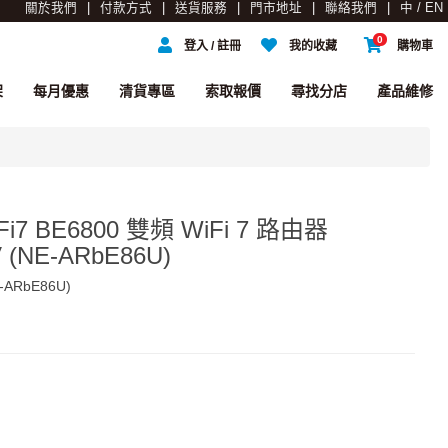
關於我們
付款方式
送貨服務
門市地址
聯絡我們
中 / EN
0
登入 / 註冊
我的收藏
購物車
架
每月優惠
清貨專區
索取報價
尋找分店
產品維修
iFi7 BE6800 雙頻 WiFi 7 路由器
 (NE-ARbE86U)
-ARbE86U)