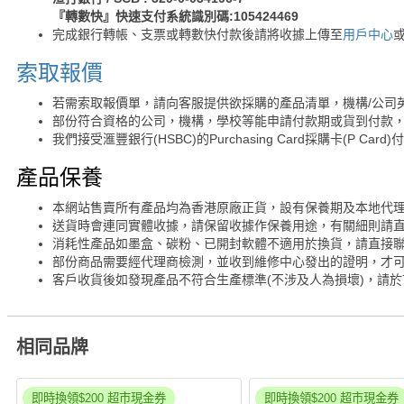
『轉數快』快速支付系統識別碼:105424469
完成銀行轉帳、支票或轉數快付款後請將收據上傳至
用戶中心
索取報價
若需索取報價單，請向客服提供欲採購的產品清單，機構/公司
部份符合資格的公司，機構，學校等能申請付款期或貨到付款，
我們接受滙豐銀行(HSBC)的Purchasing Card採購卡(P Card)
產品保養
本網站售賣所有產品均為香港原廠正貨，設有保養期及本地代
送貨時會連同實體收據，請保留收據作保養用途，有關細則請
消耗性產品如墨盒、碳粉、已開封軟體不適用於換貨，請直接
部份商品需要經代理商檢測，並收到維修中心發出的證明，才
客戶收貨後如發現產品不符合生產標準(不涉及人為損壞)，請於
相同品牌
即時換領$200 超市現金券
即時換領$200 超市現金券