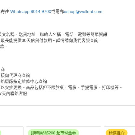
或寄往
Whatsapp:9014 9700
或電郵
eshop@wellent.com
英文名稱，送貨地址，聯絡人名稱，電話，電郵等簡單資訊
最長能提供30天信貸付款期。詳情請向我們客服查詢。
付款。
理商
直接向代理商查詢
聯絡原廠指定維修中心查詢
可以安排更換。商品包括但不限於桌上電腦、手提電腦、打印機等。
7天內聯絡客服
即時換領$200 超市現金券
精選推介