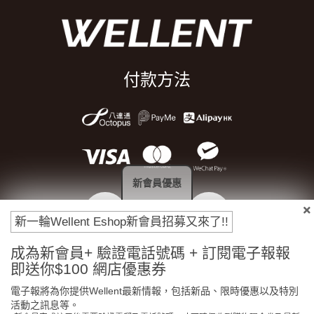
付款方法
新會員優惠
新一輪Wellent Eshop新會員招募又來了!!
成為新會員+ 驗證電話號碼 + 訂閱電子報報
門市免費自取
原裝行貨保證
即送你$100 網店優惠券
電子報將為你提供Wellent最新情報，包括新品、限時優惠以及特別
活動之訊息等。