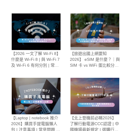
【2026 一文了解 Wi‑Fi 8】
【旅遊出國上網要知
什麼是 Wi‑Fi 8 | 與 Wi‑Fi 7
2026】 eSIM 是什麼？｜與
及 Wi‑Fi 6 有何分別 | 常見
SIM 卡 vs WiFi 蛋比較分別
問題 | 現時發展狀況
｜優缺點及完整教學｜香港
常見 eSIM 平台介紹
【Laptop | notebook 推介
【北上登機前必睇2026】
2026】購買手提電腦懶人
了解行動電源CCC認證 | 中
包 | 注意事項 | 常見問題 |
國機場最新規定 | 選購行動