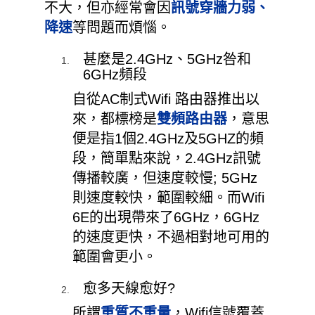
不大，但亦經常會因
訊號穿牆力弱、
降速
等問題而煩惱。
甚麼是2.4GHz、5GHz咎和
6GHz頻段
自從AC制式Wifi 路由器推出以
來，都標榜是
雙頻路由器
，意思
便是指1個2.4GHz及5GHZ的頻
段，簡單點來說，2.4GHz訊號
傳播較廣，但速度較慢; 5GHz
則速度較快，範圍較細。而Wifi
6E的出現帶來了6GHz，
6GHz
的
速度更快，不過相對地可用的
範圍會
更小。
愈多天線愈好?
所謂
重質不重量
，Wifi信號覆蓋