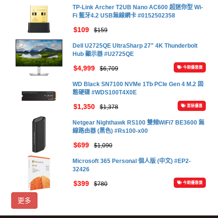
TP-Link Archer T2UB Nano AC600 超迷你型 Wi-
Fi 藍牙4.2 USB無線網卡 #0152502358
$109
$159
Dell U2725QE UltraSharp 27" 4K Thunderbolt
Hub 顯示器 #U2725QE
$4,999
$6,709
今期優惠價
WD Black SN7100 NVMe 1Tb PCIe Gen 4 M.2 固
態硬碟 #WDS100T4X0E
$1,350
$1,378
套裝優惠
Netgear Nighthawk RS100 雙頻WiFi7 BE3600 無
線路由器 (黑色) #Rs100-x00
$699
$1,090
Microsoft 365 Personal 個人版 (中文) #EP2-
32426
$399
$780
今期優惠價
更多