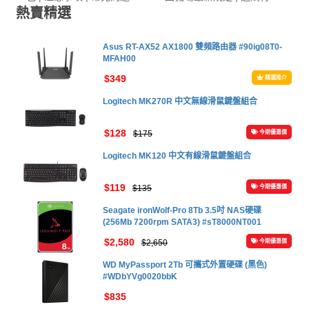
產品推介
電源貼士 | 推介產品
熱賣精選
Asus RT-AX52 AX1800 雙頻路由器 #90ig08T0-
MFAH00
$349
精選推介
Logitech MK270R 中文無線滑鼠鍵盤組合
$128
$175
今期優惠價
Logitech MK120 中文有線滑鼠鍵盤組合
$119
$135
今期優惠價
Seagate ironWolf-Pro 8Tb 3.5吋 NAS硬碟
(256Mb 7200rpm SATA3) #sT8000NT001
$2,580
$2,650
今期優惠價
WD MyPassport 2Tb 可攜式外置硬碟 (黑色)
#WDbYVg0020bbK
$835