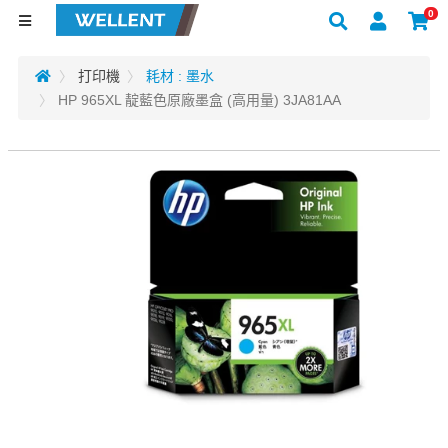
0
打印機
耗材 : 墨水
HP 965XL 靛藍色原廠墨盒 (高用量) 3JA81AA