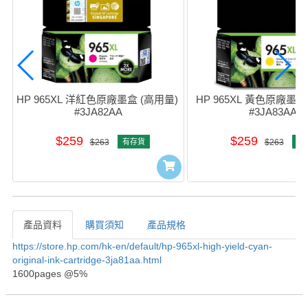
HP 965XL 洋紅色原廠墨盒 (高用量) 
HP 965XL 黃色原廠墨盒 
#3JA82AA
#3JA83AA
$259
$259
$263
有存貨
$263
有
產品資料
購買須知
產品規格
產品資料
https://store.hp.com/hk-en/default/hp-965xl-high-yield-cyan-
original-ink-cartridge-3ja81aa.html
1600pages @5%