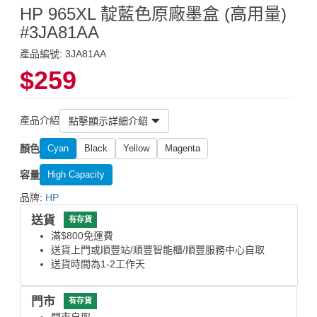
HP 965XL 靛藍色原廠墨盒 (高用量)
#3JA81AA
產品編號: 3JA81AA
$259
產品介紹
點擊顯示詳細介紹
顏色
Cyan
Black
Yellow
Magenta
容量
High Capacity
品牌:
HP
送貨
有存貨
滿$800免運費
送貨上門或順豐站/順豐智能櫃/順豐服務中心自取
送貨時間為1-2工作天
門市
有存貨
門市自取