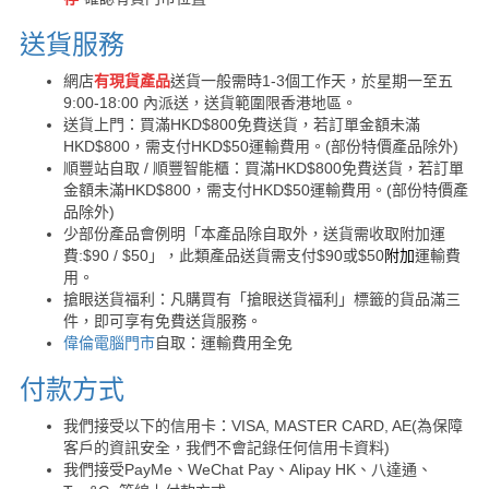
送貨服務
網店
有現貨產品
送貨一般需時1-3個工作天，於星期一至五
9:00-18:00 內派送，送貨範圍限香港地區。
送貨上門：買滿HKD$800免費送貨，若訂單金額未滿
HKD$800，需支付HKD$50運輸費用。(部份特價產品除外)
順豐站自取 / 順豐智能櫃：買滿HKD$800免費送貨，若訂單
金額未滿HKD$800，需支付HKD$50運輸費用。(部份特價產
品除外)
少部份產品會例明「本產品除自取外，送貨需收取附加運
費:$90 / $50」，此類產品送貨需支付$90或$50
附加
運輸費
用。
搶眼送貨福利：凡購買有「搶眼送貨福利」標籤的貨品滿三
件，即可享有免費送貨服務。
偉倫電腦門市
自取：運輸費用全免
付款方式
我們接受以下的信用卡：VISA, MASTER CARD, AE(為保障
客戶的資訊安全，我們不會記錄任何信用卡資料)
我們接受PayMe、WeChat Pay、Alipay HK、八達通、