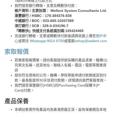
Tap&Go等線上付款方式
我們接受銀行轉帳，支票及轉數快付款：
帳戶資料 / 支票抬頭： Wellent System Consultants Ltd.
滙豐銀行 / HSBC : 178-384376-838
中國銀行 / BOC : 033-665-10207389
渣打銀行 / SCB : 329-0-034196-7
『轉數快』快速支付系統識別碼:105424469
完成銀行轉帳、支票或轉數快付款後請將收據上傳至
用戶中
心
或寄往
Whatsapp:9014 9700
或電郵
eshop@wellent.com
索取報價
若需索取報價單，請向客服提供欲採購的產品清單，機構/公
司英文名稱，送貨地址，聯絡人名稱，電話，電郵等簡單資
訊
部份符合資格的公司，機構，學校等能申請付款期或貨到付
款，最長能提供30天信貸付款期。詳情請向我們客服查詢。
我們接受滙豐銀行(HSBC)的Purchasing Card採購卡(P
Card)付款。
產品保養
本網站售賣所有產品均為香港原廠正貨，設有保養期及本地