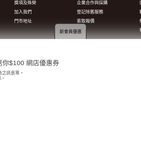
獎項及殊榮
企業合作與採購
加入我們
登記除舊服務
門市地址
索取報價
新會員優惠
你$100 網店優惠券
動之訊息等。
訊。