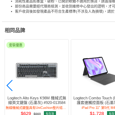
消耗性產品如墨盒、碳粉、已開封軟體不適用於換貨，請直接
部份商品需要經代理商檢測，並收到維修中心發出的證明，才
客戶收貨後如發現產品不符合生產標準(不涉及人為損壞)，請於
相同品牌
套裝優惠
Logitech Alto Keys K98M 機械式無
Logitech Combo Touch (
線英文鍵盤 (石墨灰) #920-013584
護套連觸控面板 (石墨灰)
012767
無線機械式鍵盤具有UniCushion墊片結構，加強打字體驗與自訂體驗。
iPad Pro 11" 第5代 M
$629
$1,728
$669
有存貨
有存