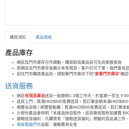
購買須知
產品規格
購買須知
產品庫存
網店及門市庫存可作調動，購買缺貨產品前可先向客服查詢
若網店及門市庫存皆顯示未有現貨，客戶仍可下單，我們會為
前往門市購買產品前，請點擊門市庫存下的"
查看門市庫存
"確
送貨服務
網店
有現貨產品
送貨一般需時1-3個工作天，於星期一至五 9:00
送貨上門：買滿HKD$800免費送貨，若訂單金額未滿HKD$80
順豐站自取 / 順豐智能櫃：買滿HKD$800免費送貨，若訂單金額
少部份產品會例明「本產品除自取外，送貨需收取附加運費:$90 /
搶眼送貨福利：凡購買有「搶眼送貨福利」標籤的貨品滿三件
偉倫電腦門市
自取：運輸費用全免