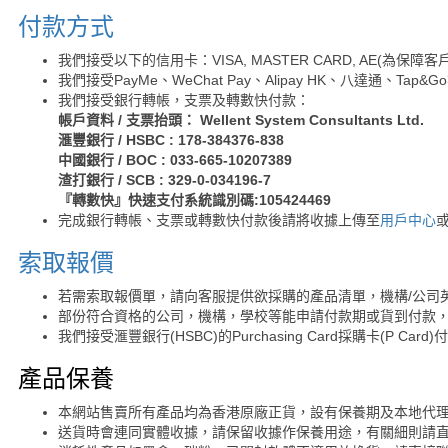
付款方式
我們接受以下的信用卡：VISA, MASTER CARD, AE(為
我們接受PayMe、WeChat Pay、Alipay HK、八達通、Tap
我們接受銀行轉帳，支票及轉數快付款：
帳戶資料 / 支票抬頭： Wellent System Consultants Ltd.
滙豐銀行 / HSBC : 178-384376-838
中國銀行 / BOC : 033-665-10207389
渣打銀行 / SCB : 329-0-034196-7
『轉數快』快速支付系統識別碼:105424469
完成銀行轉帳、支票或轉數快付款後請將收據上傳至
用戶中心
索取報價
若需索取報價單，請向客服提供欲採購的產品清單，機構/公司
部份符合資格的公司，機構，學校等能申請付款期或貨到付款，
我們接受滙豐銀行(HSBC)的Purchasing Card採購卡(P Card)
產品保養
本網站售賣所有產品均為香港原廠正貨，設有保養期及本地代
送貨時會連同實體收據，請保留收據作保養用途，有關細則請