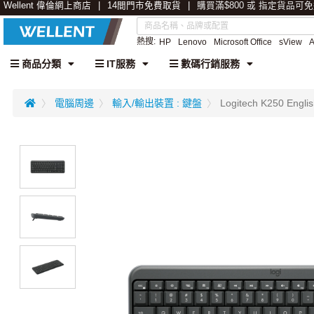
Wellent 偉倫網上商店
14間門市免費取貨
購買滿$800 或 指定貨品可
熱搜:
HP
Lenovo
Microsoft Office
sView
商品分類
IT服務
數碼行銷服務
電腦周邊
輸入/輸出裝置 : 鍵盤
Logitech K250 E