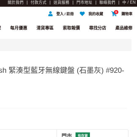
關於我們
付款方式
送貨服務
門市地址
聯絡我們
中 / EN
0
登入 / 註冊
我的收藏
購物車
架
每月優惠
清貨專區
索取報價
尋找分店
產品維修
English 緊湊型藍牙無線鍵盤 (石墨灰) #920-
門市
有存貨