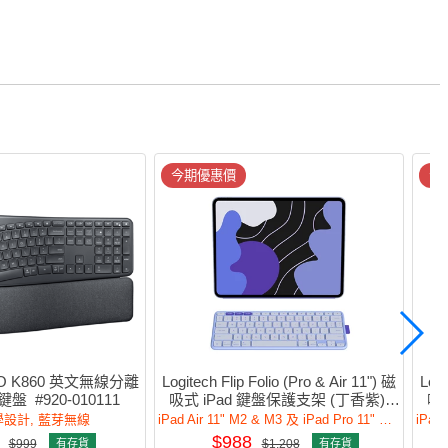
今期優惠價
今
RGO K860 英文無線分離
Logitech Flip Folio (Pro & Air 11") 磁
Logi
  #920-010111
吸式 iPad 鍵盤保護支架 (丁香紫) 
吸式
#920-013843
設計, 藍芽無線
iPad Air 11" M2 & M3 及 iPad Pro 11" M4 & M5
$988
$999
有存貨
$1,208
有存貨