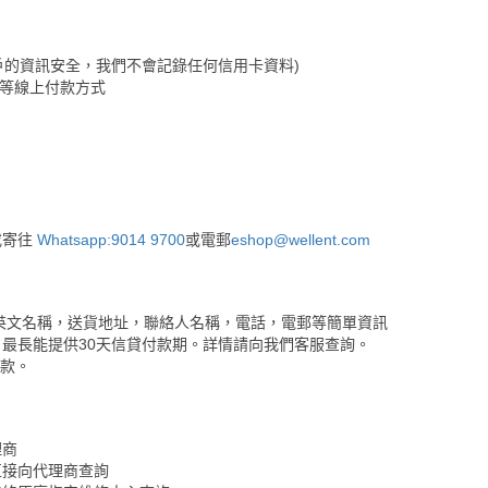
保障客戶的資訊安全，我們不會記錄任何信用卡資料)
&Go等線上付款方式
或寄往
Whatsapp:9014 9700
或電郵
eshop@wellent.com
英文名稱，送貨地址，聯絡人名稱，電話，電郵等簡單資訊
最長能提供30天信貸付款期。詳情請向我們客服查詢。
付款。
理商
直接向代理商查詢