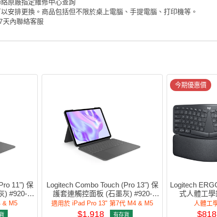
聯絡原廠指定維修中心查詢
可以安排更換。商品包括但不限於桌上電腦、手提電腦、打印機等。
7天內聯絡客服
今期優惠價
Pro 11") 保
Logitech Combo Touch (Pro 13") 保
Logitech E
 #920-
護套連觸控面板 (石墨灰) #920-
式人體工學鍵盤
012662
4 & M5
適用於 iPad Pro 13" 第7代 M4 & M5
人體工學
$1,918
$818
貨
有存貨