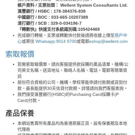
帳戶資料 / 支票抬頭： Wellent System Consultants Ltd.
滙豐銀行 / HSBC : 178-384376-838
中國銀行 / BOC : 033-665-10207389
渣打銀行 / SCB : 329-0-034196-7
『轉數快』快速支付系統識別碼:105424469
完成銀行轉帳、支票或轉數快付款後請將收據上傳至
用戶中
心
或寄往
Whatsapp:9014 9700
或電郵
eshop@wellent.com
索取報價
若需索取報價單，請向客服提供欲採購的產品清單，機構/公
司英文名稱，送貨地址，聯絡人名稱，電話，電郵等簡單資
訊
部份符合資格的公司，機構，學校等能申請付款期或貨到付
款，最長能提供30天信貸付款期。詳情請向我們客服查詢。
我們接受滙豐銀行(HSBC)的Purchasing Card採購卡(P
Card)付款。
產品保養
本網站售賣所有產品均為香港原廠正貨，設有保養期及本地
代理商