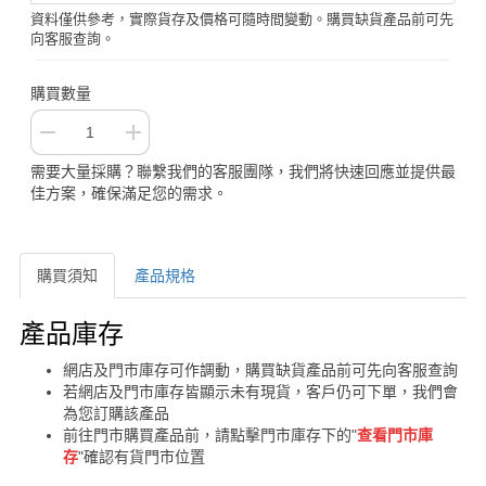
資料僅供參考，實際貨存及價格可隨時間變動。購買缺貨產品前可先
向客服查詢。
購買數量
需要大量採購？聯繫我們的客服團隊，我們將快速回應並提供最
佳方案，確保滿足您的需求。
購買須知
產品規格
購買須知
產品庫存
網店及門市庫存可作調動，購買缺貨產品前可先向客服查詢
若網店及門市庫存皆顯示未有現貨，客戶仍可下單，我們會
為您訂購該產品
前往門市購買產品前，請點擊門市庫存下的"
查看門市庫
存
"確認有貨門市位置