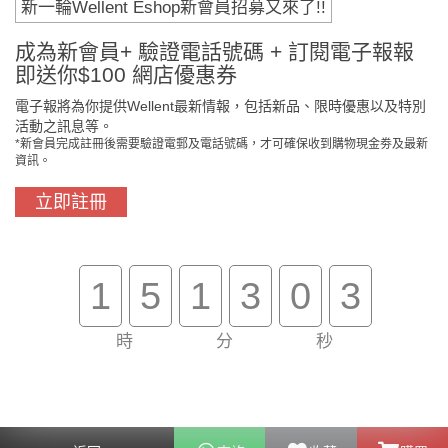
新一輪Wellent Eshop新會員招募又來了!!
付款方法
成為新會員+ 驗證電話號碼 + 訂閱電子報報
即送你$100 網店優惠券
電子報將為你提供Wellent最新情報，包括新品、限時優惠以及特別
活動之訊息等。
*新會員完成註冊後需要驗證電郵及電話號碼，才可確保收到購物現金劵及最新
資訊。
立即註冊
門市免費自取
原裝行貨保證
1
5
1
3
0
3
時
分
秒
買滿$800免費送貨
在線客服支援
關於我們
客戶服務