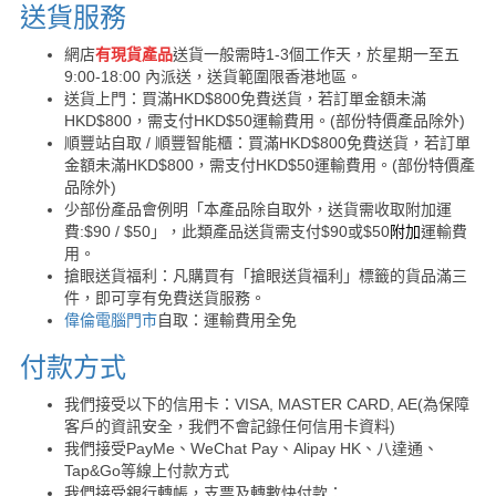
送貨服務
網店
有現貨產品
送貨一般需時1-3個工作天，於星期一至五
9:00-18:00 內派送，送貨範圍限香港地區。
送貨上門：買滿HKD$800免費送貨，若訂單金額未滿
HKD$800，需支付HKD$50運輸費用。(部份特價產品除外)
順豐站自取 / 順豐智能櫃：買滿HKD$800免費送貨，若訂單
金額未滿HKD$800，需支付HKD$50運輸費用。(部份特價產
品除外)
少部份產品會例明「本產品除自取外，送貨需收取附加運
費:$90 / $50」，此類產品送貨需支付$90或$50
附加
運輸費
用。
搶眼送貨福利：凡購買有「搶眼送貨福利」標籤的貨品滿三
件，即可享有免費送貨服務。
偉倫電腦門市
自取：運輸費用全免
付款方式
我們接受以下的信用卡：VISA, MASTER CARD, AE(為保障
客戶的資訊安全，我們不會記錄任何信用卡資料)
我們接受PayMe、WeChat Pay、Alipay HK、八達通、
Tap&Go等線上付款方式
我們接受銀行轉帳，支票及轉數快付款：