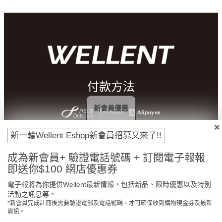
付款方法
新會員優惠
新一輪Wellent Eshop新會員招募又來了!!
成為新會員+ 驗證電話號碼 + 訂閱電子報報
即送你$100 網店優惠券
電子報將為你提供Wellent最新情報，包括新品、限時優惠以及特別
活動之訊息等。
*新會員完成註冊後需要驗證電郵及電話號碼，才可確保收到購物現金劵及最新
門市免費自取
原裝行貨保證
資訊。