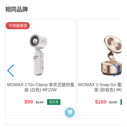
相同品牌
今期優惠價
MOMAX 1°Go Clamp 傘夾式迷你風
MOMAX 1-Snap Go 
扇 (白色) #IF22W
架 (砂岩色) #KH2
$99
$169
$149
有存貨
$199
有