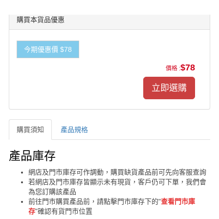
購買本貨品優惠
今期優惠價 $78
$78
價格 :
購買須知
產品規格
購買須知
產品庫存
網店及門市庫存可作調動，購買缺貨產品前可先向客服查詢
若網店及門市庫存皆顯示未有現貨，客戶仍可下單，我們會
為您訂購該產品
前往門市購買產品前，請點擊門市庫存下的"
查看門市庫
存
"確認有貨門市位置