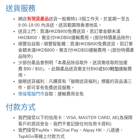
送貨服務
網店
有現貨產品
送貨一般需時1-3個工作天，於星期一至五
9:00-18:00 內派送，送貨範圍限香港地區。
送貨上門：買滿HKD$800免費送貨，若訂單金額未滿
HKD$800，需支付HKD$50運輸費用。(部份特價產品除外)
順豐站自取 / 順豐智能櫃：買滿HKD$800免費送貨，若訂單
金額未滿HKD$800，需支付HKD$50運輸費用。(部份特價產
品除外)
少部份產品會例明「本產品除自取外，送貨需收取附加運
費:$90 / $50」，此類產品送貨需支付$90或$50
附加
運輸費
用。
搶眼送貨福利：凡購買有「搶眼送貨福利」標籤的貨品滿三
件，即可享有免費送貨服務。
偉倫電腦門市
自取：運輸費用全免
付款方式
我們接受以下的信用卡：VISA, MASTER CARD, AE(為保障
客戶的資訊安全，我們不會記錄任何信用卡資料)
我們接受PayMe、WeChat Pay、Alipay HK、八達通、
Tap&Go等線上付款方式