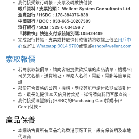
我們接受銀行轉帳，支票及轉數快付款：
帳戶資料 / 支票抬頭： Wellent System Consultants Ltd.
滙豐銀行 / HSBC : 178-384376-838
中國銀行 / BOC : 033-665-10207389
渣打銀行 / SCB : 329-0-034196-7
『轉數快』快速支付系統識別碼:105424469
完成銀行轉帳、支票或轉數快付款後請將收據上傳至
用戶中
心
或寄往
Whatsapp:9014 9700
或電郵
eshop@wellent.com
索取報價
若需索取報價單，請向客服提供欲採購的產品清單，機構/公
司英文名稱，送貨地址，聯絡人名稱，電話，電郵等簡單資
訊
部份符合資格的公司，機構，學校等能申請付款期或貨到付
款，最長能提供30天信貸付款期。詳情請向我們客服查詢。
我們接受滙豐銀行(HSBC)的Purchasing Card採購卡(P
Card)付款。
產品保養
本網站售賣所有產品均為香港原廠正貨，設有保養期及本地
代理商