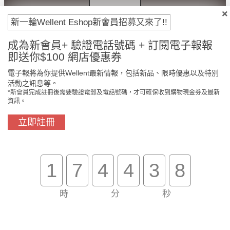
付款方法
新一輪Wellent Eshop新會員招募又來了!!
成為新會員+ 驗證電話號碼 + 訂閱電子報報
即送你$100 網店優惠券
電子報將為你提供Wellent最新情報，包括新品、限時優惠以及特別
活動之訊息等。
*新會員完成註冊後需要驗證電郵及電話號碼，才可確保收到購物現金劵及最新
資訊。
立即註冊
門市免費自取
原裝行貨保證
1
7
4
4
3
8
買滿$800免費送貨
在線客服支援
時
分
秒
關於我們