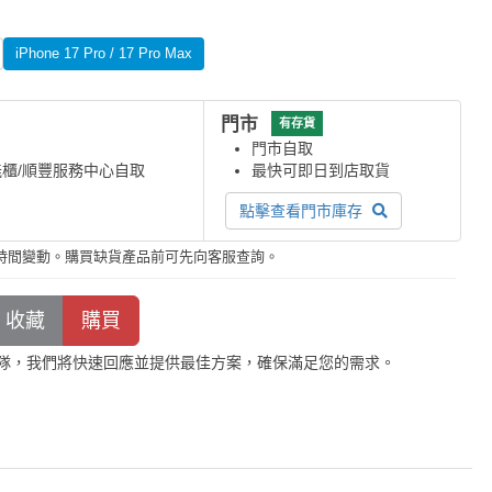
iPhone 17 Pro / 17 Pro Max
門市
有存貨
門市自取
能櫃/順豐服務中心自取
最快可即日到店取貨
點擊查看門市庫存
時間變動。購買缺貨產品前可先向客服查詢。
隊，我們將快速回應並提供最佳方案，確保滿足您的需求。