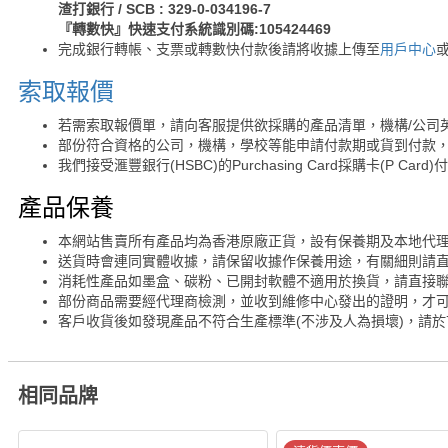
渣打銀行 / SCB : 329-0-034196-7
『轉數快』快速支付系統識別碼:105424469
完成銀行轉帳、支票或轉數快付款後請將收據上傳至
用戶中心
索取報價
若需索取報價單，請向客服提供欲採購的產品清單，機構/公司
部份符合資格的公司，機構，學校等能申請付款期或貨到付款，
我們接受滙豐銀行(HSBC)的Purchasing Card採購卡(P Card)
產品保養
本網站售賣所有產品均為香港原廠正貨，設有保養期及本地代
送貨時會連同實體收據，請保留收據作保養用途，有關細則請
消耗性產品如墨盒、碳粉、已開封軟體不適用於換貨，請直接
部份商品需要經代理商檢測，並收到維修中心發出的證明，才
客戶收貨後如發現產品不符合生產標準(不涉及人為損壞)，請於
相同品牌