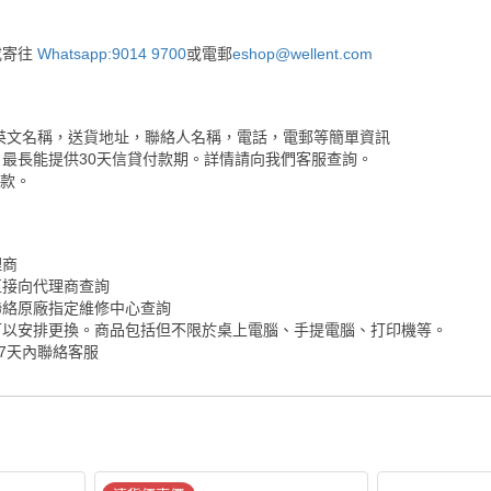
或寄往
Whatsapp:9014 9700
或電郵
eshop@wellent.com
英文名稱，送貨地址，聯絡人名稱，電話，電郵等簡單資訊
最長能提供30天信貸付款期。詳情請向我們客服查詢。
付款。
理商
直接向代理商查詢
聯絡原廠指定維修中心查詢
可以安排更換。商品包括但不限於桌上電腦、手提電腦、打印機等。
7天內聯絡客服