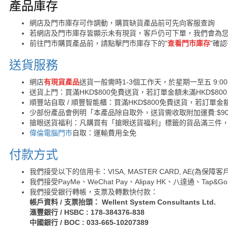
購買須知
產品庫存
網店及門市庫存可作調動，購買缺貨產品前可先向客服查詢
若網店及門市庫存皆顯示未有現貨，客戶仍可下單，我們會為
前往門市購買產品前，請點擊門市庫存下的"
查看門市庫存
"確
送貨服務
網店
有現貨產品
送貨一般需時1-3個工作天，於星期一至五 9:00
送貨上門：買滿HKD$800免費送貨，若訂單金額未滿HKD$80
順豐站自取 / 順豐智能櫃：買滿HKD$800免費送貨，若訂單金額
少部份產品會例明「本產品除自取外，送貨需收取附加運費:$90 /
搶眼送貨福利：凡購買有「搶眼送貨福利」標籤的貨品滿三件
偉倫電腦門市
自取：運輸費用全免
付款方式
我們接受以下的信用卡：VISA, MASTER CARD, AE(為
我們接受PayMe、WeChat Pay、Alipay HK、八達通、Tap
我們接受銀行轉帳，支票及轉數快付款：
帳戶資料 / 支票抬頭： Wellent System Consultants Ltd.
滙豐銀行 / HSBC : 178-384376-838
中國銀行 / BOC : 033-665-10207389