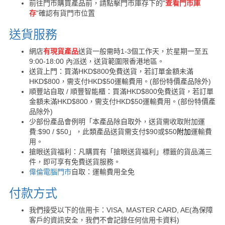
前往門市購買產品前，請點擊門市庫存下的"
查看門市庫
存
"確認有貨門市位置
送貨服務
網店
有現貨產品
送貨一般需時1-3個工作天，於星期一至五
9:00-18:00 內派送，送貨範圍限香港地區。
送貨上門：買滿HKD$800免費送貨，若訂單金額未滿
HKD$800，需支付HKD$50運輸費用。(部份特價產品除外)
順豐站自取 / 順豐智能櫃：買滿HKD$800免費送貨，若訂單
金額未滿HKD$800，需支付HKD$50運輸費用。(部份特價產
品除外)
少部份產品會例明「本產品除自取外，送貨需收取附加運
費:$90 / $50」，此類產品送貨需支付$90或$50
附加
運輸費
用。
搶眼送貨福利：凡購買有「搶眼送貨福利」標籤的貨品滿三
件，即可享有免費送貨服務。
偉倫電腦門市
自取：運輸費用全免
付款方式
我們接受以下的信用卡：VISA, MASTER CARD, AE(為保障
客戶的資訊安全，我們不會記錄任何信用卡資料)