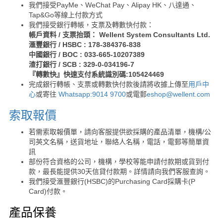
我們接受PayMe、WeChat Pay、Alipay HK、八達通、
Tap&Go等線上付款方式
我們接受銀行轉帳，支票及轉數快付款：
帳戶資料 / 支票抬頭： Wellent System Consultants Ltd.
滙豐銀行 / HSBC : 178-384376-838
中國銀行 / BOC : 033-665-10207389
渣打銀行 / SCB : 329-0-034196-7
『轉數快』快速支付系統識別碼:105424469
完成銀行轉帳、支票或轉數快付款後請將收據上傳至
用戶中
心
或寄往
Whatsapp:9014 9700
或電郵
eshop@wellent.com
索取報價
若需索取報價單，請向客服提供欲採購的產品清單，機構/公
司英文名稱，送貨地址，聯絡人名稱，電話，電郵等簡單資
訊
部份符合資格的公司，機構，學校等能申請付款期或貨到付
款，最長能提供30天信貸付款期。詳情請向我們客服查詢。
我們接受滙豐銀行(HSBC)的Purchasing Card採購卡(P
Card)付款。
產品保養