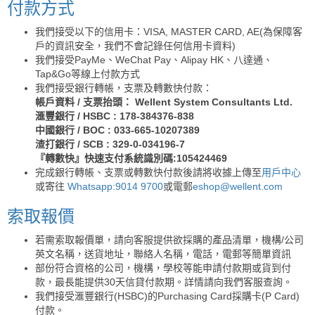
付款方式
我們接受以下的信用卡：VISA, MASTER CARD, AE(為保障客
戶的資訊安全，我們不會記錄任何信用卡資料)
我們接受PayMe、WeChat Pay、Alipay HK、八達通、
Tap&Go等線上付款方式
我們接受銀行轉帳，支票及轉數快付款：
帳戶資料 / 支票抬頭： Wellent System Consultants Ltd.
滙豐銀行 / HSBC : 178-384376-838
中國銀行 / BOC : 033-665-10207389
渣打銀行 / SCB : 329-0-034196-7
『轉數快』快速支付系統識別碼:105424469
完成銀行轉帳、支票或轉數快付款後請將收據上傳至
用戶中心
或寄往
Whatsapp:9014 9700
或電郵
eshop@wellent.com
索取報價
若需索取報價單，請向客服提供欲採購的產品清單，機構/公司
英文名稱，送貨地址，聯絡人名稱，電話，電郵等簡單資訊
部份符合資格的公司，機構，學校等能申請付款期或貨到付
款，最長能提供30天信貸付款期。詳情請向我們客服查詢。
我們接受滙豐銀行(HSBC)的Purchasing Card採購卡(P Card)
付款。