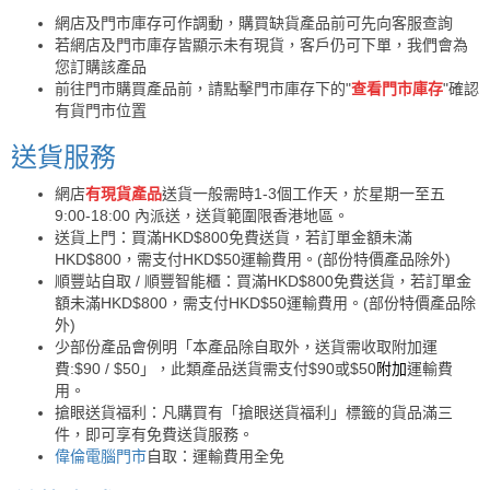
網店及門市庫存可作調動，購買缺貨產品前可先向客服查詢
若網店及門市庫存皆顯示未有現貨，客戶仍可下單，我們會為
您訂購該產品
前往門市購買產品前，請點擊門市庫存下的"
查看門市庫存
"確認
有貨門市位置
送貨服務
網店
有現貨產品
送貨一般需時1-3個工作天，於星期一至五
9:00-18:00 內派送，送貨範圍限香港地區。
送貨上門：買滿HKD$800免費送貨，若訂單金額未滿
HKD$800，需支付HKD$50運輸費用。(部份特價產品除外)
順豐站自取 / 順豐智能櫃：買滿HKD$800免費送貨，若訂單金
額未滿HKD$800，需支付HKD$50運輸費用。(部份特價產品除
外)
少部份產品會例明「本產品除自取外，送貨需收取附加運
費:$90 / $50」，此類產品送貨需支付$90或$50
附加
運輸費
用。
搶眼送貨福利：凡購買有「搶眼送貨福利」標籤的貨品滿三
件，即可享有免費送貨服務。
偉倫電腦門市
自取：運輸費用全免