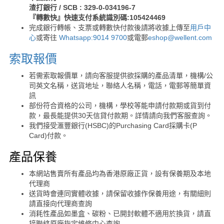
渣打銀行 / SCB : 329-0-034196-7
『轉數快』快速支付系統識別碼:105424469
完成銀行轉帳、支票或轉數快付款後請將收據上傳至
用戶中
心
或寄往
Whatsapp:9014 9700
或電郵
eshop@wellent.com
索取報價
若需索取報價單，請向客服提供欲採購的產品清單，機構/公
司英文名稱，送貨地址，聯絡人名稱，電話，電郵等簡單資
訊
部份符合資格的公司，機構，學校等能申請付款期或貨到付
款，最長能提供30天信貸付款期。詳情請向我們客服查詢。
我們接受滙豐銀行(HSBC)的Purchasing Card採購卡(P
Card)付款。
產品保養
本網站售賣所有產品均為香港原廠正貨，設有保養期及本地
代理商
送貨時會連同實體收據，請保留收據作保養用途，有關細則
請直接向代理商查詢
消耗性產品如墨盒、碳粉、已開封軟體不適用於換貨，請直
接聯絡原廠指定維修中心查詢