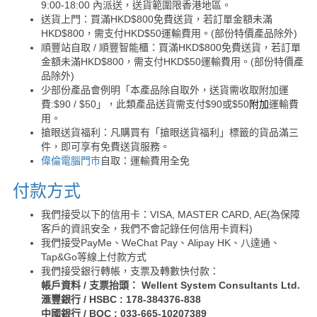
9:00-18:00 內派送，送貨範圍限香港地區。
送貨上門：買滿HKD$800免費送貨，若訂單金額未滿
HKD$800，需支付HKD$50運輸費用。(部份特價產品除外)
順豐站自取 / 順豐智能櫃：買滿HKD$800免費送貨，若訂單
金額未滿HKD$800，需支付HKD$50運輸費用。(部份特價產
品除外)
少部份產品會例明「本產品除自取外，送貨需收取附加運
費:$90 / $50」，此類產品送貨需支付$90或$50
附加
運輸費
用。
搶眼送貨福利：凡購買有「搶眼送貨福利」標籤的貨品滿三
件，即可享有免費送貨服務。
偉倫電腦門市
自取：運輸費用全免
付款方式
我們接受以下的信用卡：VISA, MASTER CARD, AE(為保障
客戶的資訊安全，我們不會記錄任何信用卡資料)
我們接受PayMe、WeChat Pay、Alipay HK、八達通、
Tap&Go等線上付款方式
我們接受銀行轉帳，支票及轉數快付款：
帳戶資料 / 支票抬頭： Wellent System Consultants Ltd.
滙豐銀行 / HSBC : 178-384376-838
中國銀行 / BOC : 033-665-10207389