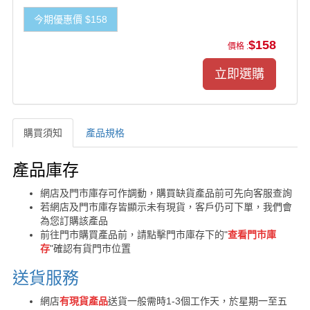
今期優惠價 $158
$158
價格 :
購買須知
產品規格
購買須知
產品庫存
網店及門市庫存可作調動，購買缺貨產品前可先向客服查詢
若網店及門市庫存皆顯示未有現貨，客戶仍可下單，我們會
為您訂購該產品
前往門市購買產品前，請點擊門市庫存下的"
查看門市庫
存
"確認有貨門市位置
送貨服務
網店
有現貨產品
送貨一般需時1-3個工作天，於星期一至五