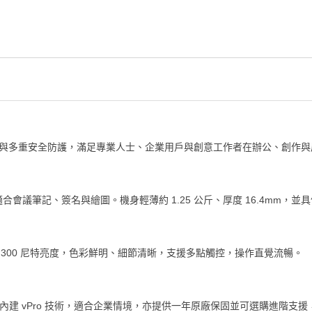
、靈活 2 合 1 設計與多重安全防護，滿足專業人士、企業用戶與創意工作者在辦公、創
議筆記、簽名與繪圖。機身輕薄約 1.25 公斤、厚度 16.4mm，並具備
% sRGB、300 尼特亮度，色彩鮮明、細節清晰，支援多點觸控，操作直覺流暢。
門。內建 vPro 技術，適合企業情境，亦提供一年原廠保固並可選購進階支