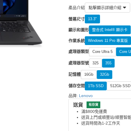
產品介紹
點擊顯示詳細介紹
螢幕尺寸
13.3"
顯示和圖形
整合式 Intel® 顯示卡
作業系統
Windows 11 Pro 專業版
處理器類型
Core Ultra 5
Core U
處理器型號
325
355
記憶體
16Gb
32Gb
儲存空間
1Tb SSD
512Gb SSD
品牌:
Lenovo
送貨
有存貨
滿$800免運費
送貨上門或順豐站/順豐智
送貨時間為1-2工作天