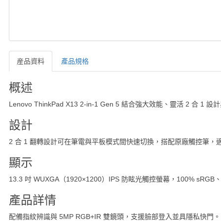
産品資料
產品規格
産品資料
概述
Lenovo ThinkPad X13 2-in-1 Gen 5 結合強大效能
設計
2 合 1 翻轉設計可在筆電與平板模式間快速切換，搭配原廠觸控筆，適合會
顯示
13.3 吋 WUXGA（1920×1200）IPS 防眩光觸控螢幕，100
產品詳情
配備指紋辨識與 5MP RGB+IR 雙鏡頭，支援臉部登入並具隱私快