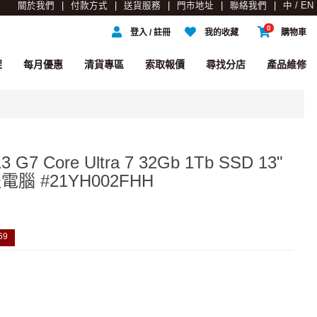
關於我們
付款方式
送貨服務
門市地址
聯絡我們
中 / EN
0
登入 / 註冊
我的收藏
購物車
架
每月優惠
清貨專區
索取報價
尋找分店
產品維修
3 G7 Core Ultra 7 32Gb 1Tb SSD 13"
 #21YH002FHH
69