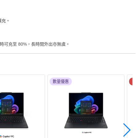
富擴充。
，約 1 小時可充至 80%，長時間外出亦無虞。
數量優惠
今