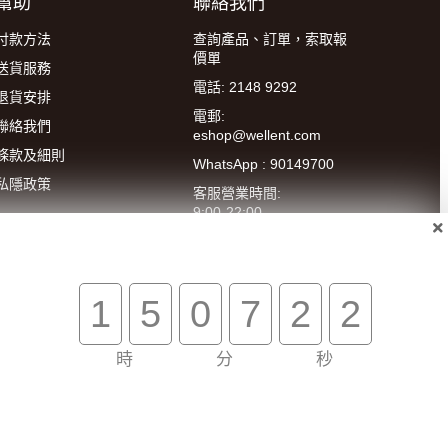
幫助
聯絡我們
付款方法
查詢產品、訂單，索取報
價單
送貨服務
電話: 2148 9292
退貨安排
電郵:
聯絡我們
eshop@wellent.com
條款及細則
WhatsApp : 90149700
私隱政策
客服營業時間:
9:00-22:00
(星期一至五)
14:00-20:00
(星期六)
1
5
0
7
2
1
時
分
秒