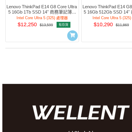
Lenovo ThinkPad E14 G8 Core Ultra 
Lenovo ThinkPad E14 G8 
5 16Gb 1Tb SSD 14" 商務筆記簿型
5 16Gb 512Gb SSD 1
電腦 #21Y6S00100
型電腦 #21Y6S00
Intel Core Ultra 5 (325) 處理器
Intel Core Ultra 5 (3
$12,250
$10,290
$13,599
有存貨
$11,869