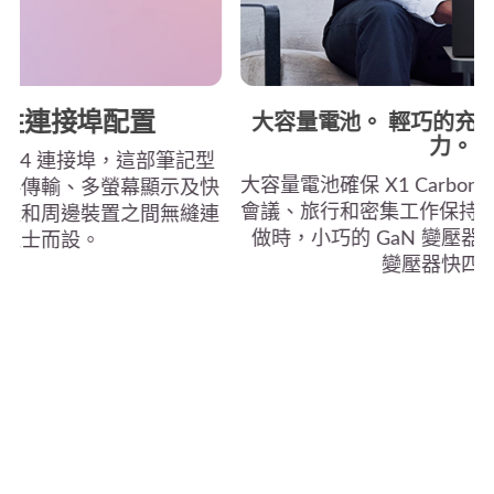
牲連接埠配置
大容量電池。 輕巧的充
力。
olt™ 4 連接埠，這部筆記型
大容量電池確保 X1 Carbo
資料傳輸、多螢幕顯示及快
會議、旅行和密集工作保持高
裝置和周邊裝置之間無縫連
做時，小巧的 GaN 變壓器
業人士而設。
變壓器快四