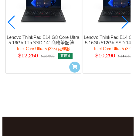
Lenovo ThinkPad E14 G8 Core Ultra 
Lenovo ThinkPad E14 G8 C
5 16Gb 1Tb SSD 14" 商務筆記簿型
5 16Gb 512Gb SSD 1
電腦 #21Y6S00100
型電腦 #21Y6S00
Intel Core Ultra 5 (325) 處理器
Intel Core Ultra 5 (32
$12,250
$10,290
$13,599
有存貨
$11,869