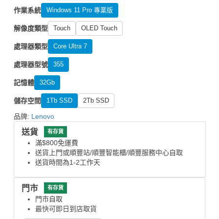
作業系統
Windows 11 Pro 專業版
解像度類型
Touch
OLED Touch
處理器類型
Core Ultra 7
處理器型號
355
記憶體
32Gb
儲存空間
1Tb SSD
2Tb SSD
品牌:
Lenovo
送貨
有存貨
滿$800免運費
送貨上門或順豐站/順豐智能櫃/順豐服務中心自取
送貨時間為1-2工作天
門市
有存貨
門市自取
最快可即日到店取貨