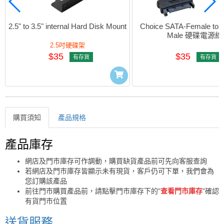
2.5" to 3.5" internal Hard Disk Mount
Choice SATA-Female to 
Male 硬碟電源線
2.5吋硬碟架
$35
$35
有存貨
有存貨
購買須知
產品規格
購買須知
產品庫存
網店及門市庫存可作調動，購買缺貨產品前可先向客服查詢
若網店及門市庫存皆顯示未有現貨，客戶仍可下單，我們會為
您訂購該產品
前往門市購買產品前，請點擊門市庫存下的"
查看門市庫存
"確認
有貨門市位置
送貨服務