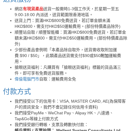
網店
有現貨產品
送貨一般需時1-3個工作天，於星期一至五
9:00-18:00 內派送，送貨範圍限香港地區。
送貨上門：買滿HKD$800免費送貨，若訂單金額未滿
HKD$800，需支付HKD$50運輸費用。(部份特價產品除外)
順豐站自取 / 順豐智能櫃：買滿HKD$800免費送貨，若訂單金
額未滿HKD$800，需支付HKD$50運輸費用。(部份特價產品除
外)
少部份產品會例明「本產品除自取外，送貨需收取附加運
費:$90 / $50」，此類產品送貨需支付$90或$50
附加
運輸費
用。
搶眼送貨福利：凡購買有「搶眼送貨福利」標籤的貨品滿三
件，即可享有免費送貨服務。
偉倫電腦門市
自取：運輸費用全免
付款方式
我們接受以下的信用卡：VISA, MASTER CARD, AE(為保障客
戶的資訊安全，我們不會記錄任何信用卡資料)
我們接受PayMe、WeChat Pay、Alipay HK、八達通、
Tap&Go等線上付款方式
我們接受銀行轉帳，支票及轉數快付款：
帳戶資料 / 支票抬頭： Wellent System Consultants Ltd.