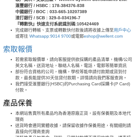
滙豐銀行 / HSBC : 178-384376-838
中國銀行 / BOC : 033-665-10207389
渣打銀行 / SCB : 329-0-034196-7
『轉數快』快速支付系統識別碼:105424469
完成銀行轉帳、支票或轉數快付款後請將收據上傳至
用戶中心
或寄往
Whatsapp:9014 9700
或電郵
eshop@wellent.com
索取報價
若需索取報價單，請向客服提供欲採購的產品清單，機構/公司
英文名稱，送貨地址，聯絡人名稱，電話，電郵等簡單資訊
部份符合資格的公司，機構，學校等能申請付款期或貨到付
款，最長能提供30天信貸付款期。詳情請向我們客服查詢。
我們接受滙豐銀行(HSBC)的Purchasing Card採購卡(P Card)
付款。
產品保養
本網站售賣所有產品均為香港原廠正貨，設有保養期及本地代
理商
送貨時會連同實體收據，請保留收據作保養用途，有關細則請
直接向代理商查詢