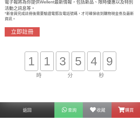
電子報將為你提供Wellent最新情報，包括新品、限時優惠以及特別
活動之訊息等。
*新會員完成註冊後需要驗證電郵及電話號碼，才可確保收到購物現金劵及最新
資訊。
立即註冊
門市免費自取
原裝行貨保證
1
1
3
5
4
8
買滿$800免費送貨
在線客服支援
時
分
秒
關於我們
客戶服務
返回
查詢
收藏
購買
幫助
聯絡我們