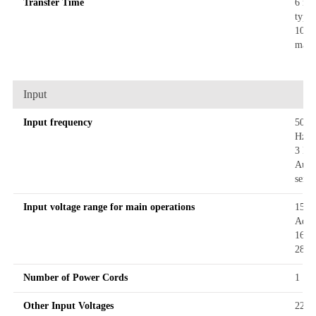
Transfer Time
6 ms
typic
10 m
max
Input
Input frequency
50/6
Hz +
3 Hz
Auto
sensi
Input voltage range for main operations
151 
Adjus
160 -
280
Number of Power Cords
1
Other Input Voltages
220,