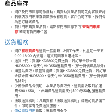
購買須知
產品庫存
網店及門市庫存可作調動，購買缺貨產品前可先向客服查詢
若網店及門市庫存皆顯示未有現貨，客戶仍可下單，我們會
為您訂購該產品
前往門市購買產品前，請點擊門市庫存下的"
查看門市庫
存
"確認有貨門市位置
送貨服務
網店
有現貨產品
送貨一般需時1-3個工作天，於星期一至五
9:00-18:00 內派送，送貨範圍限香港地區。
送貨上門：買滿HKD$800免費送貨，若訂單金額未滿
HKD$800，需支付HKD$50運輸費用。(部份特價產品除外)
順豐站自取 / 順豐智能櫃：買滿HKD$800免費送貨，若訂單
金額未滿HKD$800，需支付HKD$50運輸費用。(部份特價產
品除外)
少部份產品會例明「本產品除自取外，送貨需收取附加運
費:$90 / $50」，此類產品送貨需支付$90或$50
附加
運輸費
用。
搶眼送貨福利：凡購買有「搶眼送貨福利」標籤的貨品滿三
件，即可享有免費送貨服務。
偉倫電腦門市
自取：運輸費用全免