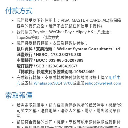
付款方式
我們接受以下的信用卡：VISA, MASTER CARD, AE(為保障
客戶的資訊安全，我們不會記錄任何信用卡資料)
我們接受PayMe、WeChat Pay、Alipay HK、八達通、
Tap&Go等線上付款方式
我們接受銀行轉帳，支票及轉數快付款：
帳戶資料 / 支票抬頭： Wellent System Consultants Ltd.
滙豐銀行 / HSBC : 178-384376-838
中國銀行 / BOC : 033-665-10207389
渣打銀行 / SCB : 329-0-034196-7
『轉數快』快速支付系統識別碼:105424469
完成銀行轉帳、支票或轉數快付款後請將收據上傳至
用戶中
心
或寄往
Whatsapp:9014 9700
或電郵
eshop@wellent.com
索取報價
若需索取報價單，請向客服提供欲採購的產品清單，機構/公
司英文名稱，送貨地址，聯絡人名稱，電話，電郵等簡單資
訊
部份符合資格的公司，機構，學校等能申請付款期或貨到付
款，最長能提供30天信貸付款期。詳情請向我們客服查詢。