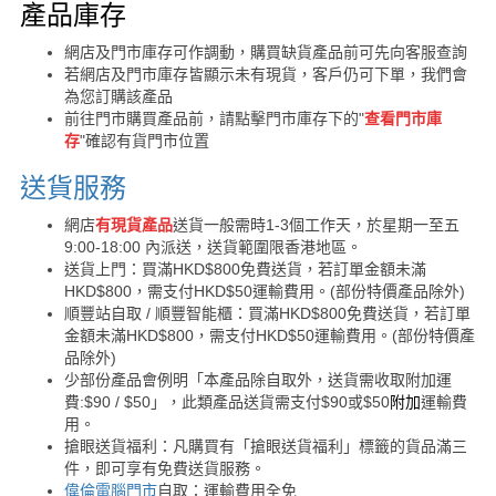
購買須知
產品庫存
網店及門市庫存可作調動，購買缺貨產品前可先向客服查詢
若網店及門市庫存皆顯示未有現貨，客戶仍可下單，我們會
為您訂購該產品
前往門市購買產品前，請點擊門市庫存下的"
查看門市庫
存
"確認有貨門市位置
送貨服務
網店
有現貨產品
送貨一般需時1-3個工作天，於星期一至五
9:00-18:00 內派送，送貨範圍限香港地區。
送貨上門：買滿HKD$800免費送貨，若訂單金額未滿
HKD$800，需支付HKD$50運輸費用。(部份特價產品除外)
順豐站自取 / 順豐智能櫃：買滿HKD$800免費送貨，若訂單
金額未滿HKD$800，需支付HKD$50運輸費用。(部份特價產
品除外)
少部份產品會例明「本產品除自取外，送貨需收取附加運
費:$90 / $50」，此類產品送貨需支付$90或$50
附加
運輸費
用。
搶眼送貨福利：凡購買有「搶眼送貨福利」標籤的貨品滿三
件，即可享有免費送貨服務。
偉倫電腦門市
自取：運輸費用全免