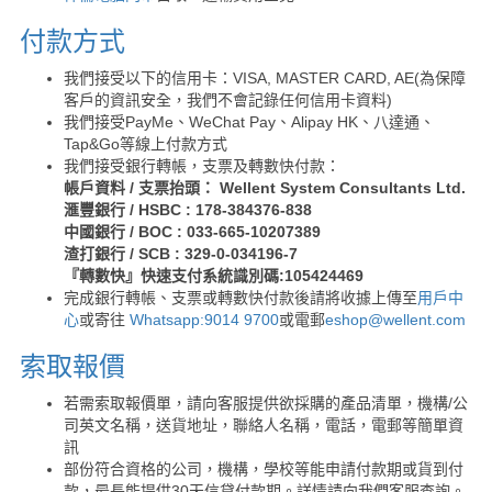
付款方式
我們接受以下的信用卡：VISA, MASTER CARD, AE(為保障
客戶的資訊安全，我們不會記錄任何信用卡資料)
我們接受PayMe、WeChat Pay、Alipay HK、八達通、
Tap&Go等線上付款方式
我們接受銀行轉帳，支票及轉數快付款：
帳戶資料 / 支票抬頭： Wellent System Consultants Ltd.
滙豐銀行 / HSBC : 178-384376-838
中國銀行 / BOC : 033-665-10207389
渣打銀行 / SCB : 329-0-034196-7
『轉數快』快速支付系統識別碼:105424469
完成銀行轉帳、支票或轉數快付款後請將收據上傳至
用戶中
心
或寄往
Whatsapp:9014 9700
或電郵
eshop@wellent.com
索取報價
若需索取報價單，請向客服提供欲採購的產品清單，機構/公
司英文名稱，送貨地址，聯絡人名稱，電話，電郵等簡單資
訊
部份符合資格的公司，機構，學校等能申請付款期或貨到付
款，最長能提供30天信貸付款期。詳情請向我們客服查詢。