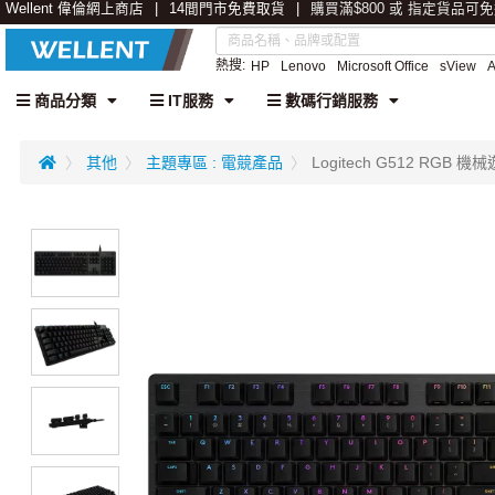
Wellent 偉倫網上商店
14間門市免費取貨
購買滿$800 或 指定貨品可
熱搜:
HP
Lenovo
Microsoft Office
sView
商品分類
IT服務
數碼行銷服務
其他
主題專區 : 電競產品
Logitech G512 RGB 