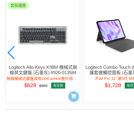
套裝優惠
Logitech Alto Keys K98M 機械式無
Logitech Combo Touch (
線英文鍵盤 (石墨灰) #920-013584
護套連觸控面板 (石墨灰)
012767
無線機械式鍵盤具有UniCushion墊片結構，加強打字體驗與自訂體驗。
iPad Pro 11" 第5代 M
$629
$1,728
$669
有存貨
有存