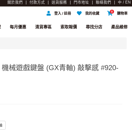
關於我們
付款方式
送貨服務
門市地址
聯絡我們
中 / EN
0
登入 / 註冊
我的收藏
購物車
架
每月優惠
清貨專區
索取報價
尋找分店
產品維修
RGB 機械遊戲鍵盤 (GX青軸) 敲擊感 #920-
軸