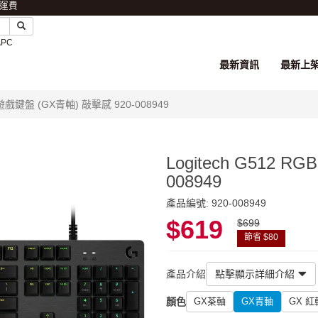
免運費
APC
最新資訊
最新上
機械遊戲鍵盤 (GX青軸) 敲擊感 920-008949
Logitech G512 
008949
產品編號: 920-008949
$619
$699
節省 $80
產品介紹
點擊顯示詳細介紹
顏色
GX茶軸
GX青軸
GX 紅