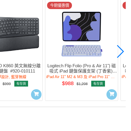
今期優惠價
今
RGO K860 英文無線分離
Logitech Flip Folio (Pro & Air 11") 磁
Logi
  #920-010111
吸式 iPad 鍵盤保護支架 (丁香紫) 
吸式
#920-013843
設計, 藍芽無線
iPad Air 11" M2 & M3 及 iPad Pro 11" M4 & M5
$988
$999
有存貨
$1,208
有存貨