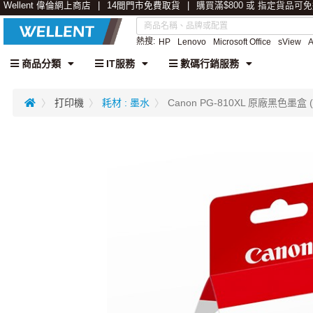
Wellent 偉倫網上商店
14間門市免費取貨
購買滿$800 或 指定貨品可
熱搜:
HP
Lenovo
Microsoft Office
sView
商品分類
IT服務
數碼行銷服務
打印機
耗材 : 墨水
Canon PG-810XL 原廠黑色墨盒 