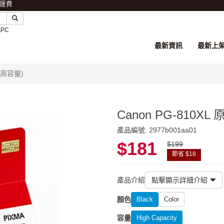
免運費
APC
最新資訊
最新上
(高容量)
Canon PG-810X
產品編號: 2977b001aa01
$181
$199
節省 $18
產品介紹
點擊顯示詳細介紹
顏色
Black
Color
容量
High Capacity