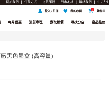
關於我們
付款方式
送貨服務
門市地址
聯絡我們
中 / EN
0
登入 / 註冊
我的收藏
購物車
架
每月優惠
清貨專區
索取報價
尋找分店
產品維修
L 原廠黑色墨盒 (高容量)