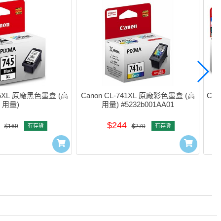
745XL 原廠黑色墨盒 (高
Canon CL-741XL 原廠彩色墨盒 (高
Can
用量)
用量) #5232b001AA01
$244
$169
有存貨
$270
有存貨