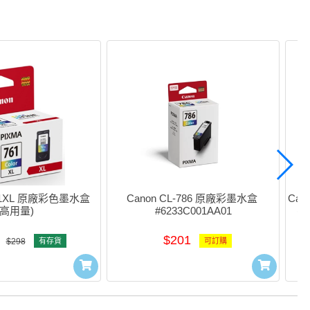
761XL 原廠彩色墨水盒 
Canon CL-786 原廠彩墨水盒 
Cano
(高用量)
#6233C001AA01
(H
$201
$298
有存貨
可訂購