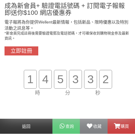
成為新會員+ 驗證電話號碼 + 訂閱電子報報
即送你$100 網店優惠券
電子報將為你提供Wellent最新情報，包括新品、限時優惠以及特別
活動之訊息等。
*新會員完成註冊後需要驗證電郵及電話號碼，才可確保收到購物現金劵及最新
門市免費自取
原裝行貨保證
資訊。
立即註冊
買滿$800免費送貨
在線客服支援
1
4
5
3
3
2
關於我們
客戶服務
時
分
秒
幫助
聯絡我們
返回
查詢
收藏
購買