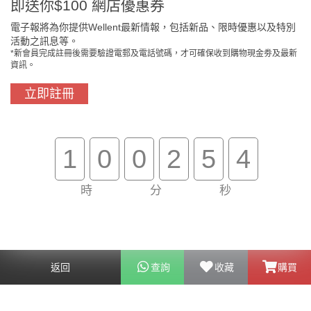
即送你$100 網店優惠券
電子報將為你提供Wellent最新情報，包括新品、限時優惠以及特別
活動之訊息等。
*新會員完成註冊後需要驗證電郵及電話號碼，才可確保收到購物現金劵及最新
門市免費自取
原裝行貨保證
資訊。
立即註冊
買滿$800免費送貨
在線客服支援
1
0
0
2
5
4
關於我們
客戶服務
時
分
秒
幫助
聯絡我們
返回
查詢
收藏
購買