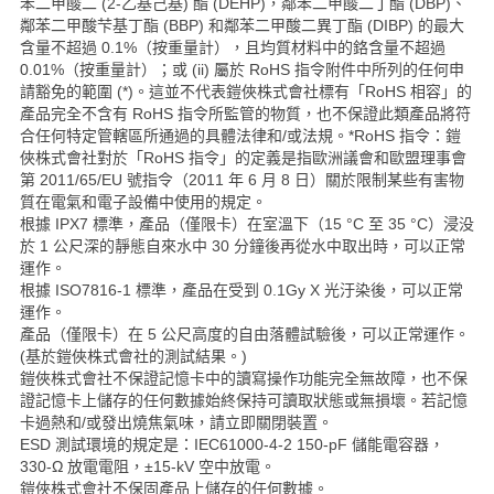
苯二甲酸二 (2-乙基己基) 酯 (DEHP)，鄰苯二甲酸二丁酯 (DBP)、
鄰苯二甲酸芐基丁酯 (BBP) 和鄰苯二甲酸二異丁酯 (DIBP) 的最大
含量不超過 0.1%（按重量計），且均質材料中的鉻含量不超過
0.01%（按重量計）；或 (ii) 屬於 RoHS 指令附件中所列的任何申
請豁免的範圍 (*)。這並不代表鎧俠株式會社標有「RoHS 相容」的
產品完全不含有 RoHS 指令所監管的物質，也不保證此類產品將符
合任何特定管轄區所通過的具體法律和/或法規。*RoHS 指令：鎧
俠株式會社對於「RoHS 指令」的定義是指歐洲議會和歐盟理事會
第 2011/65/EU 號指令（2011 年 6 月 8 日）關於限制某些有害物
質在電氣和電子設備中使用的規定。
根據 IPX7 標準，產品（僅限卡）在室溫下（15 °C 至 35 °C）浸没
於 1 公尺深的靜態自來水中 30 分鐘後再從水中取出時，可以正常
運作。
根據 ISO7816-1 標準，產品在受到 0.1Gy X 光汙染後，可以正常
運作。
產品（僅限卡）在 5 公尺高度的自由落體試驗後，可以正常運作。
(基於鎧俠株式會社的測試結果。)
鎧俠株式會社不保證記憶卡中的讀寫操作功能完全無故障，也不保
證記憶卡上儲存的任何數據始終保持可讀取狀態或無損壞。若記憶
卡過熱和/或發出燒焦氣味，請立即關閉裝置。
ESD 測試環境的規定是：IEC61000-4-2 150-pF 儲能電容器，
330-Ω 放電電阻，±15-kV 空中放電。
鎧俠株式會社不保固產品上儲存的任何數據。