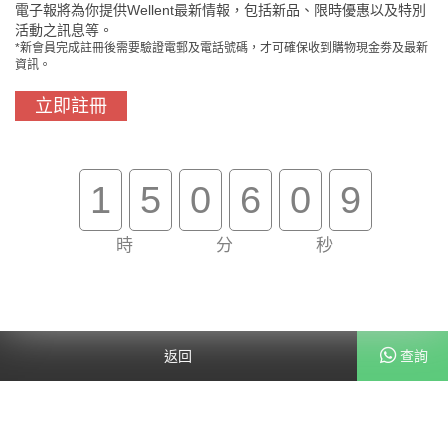
電子報將為你提供Wellent最新情報，包括新品、限時優惠以及特別
活動之訊息等。
*新會員完成註冊後需要驗證電郵及電話號碼，才可確保收到購物現金劵及最新
資訊。
立即註冊
門市免費自取
原裝行貨保證
1
5
0
6
0
9
時
分
秒
買滿$800免費送貨
在線客服支援
關於我們
客戶服務
返回
查詢
幫助