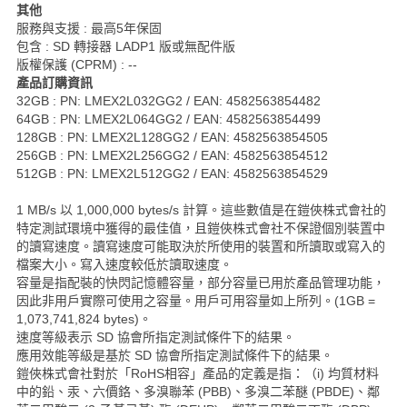
其他
服務與支援 : 最高5年保固
包含 : SD 轉接器 LADP1 版或無配件版
版權保護 (CPRM) : --
產品訂購資訊
32GB : PN: LMEX2L032GG2 / EAN: 4582563854482
64GB : PN: LMEX2L064GG2 / EAN: 4582563854499
128GB : PN: LMEX2L128GG2 / EAN: 4582563854505
256GB : PN: LMEX2L256GG2 / EAN: 4582563854512
512GB : PN: LMEX2L512GG2 / EAN: 4582563854529
1 MB/s 以 1,000,000 bytes/s 計算。這些數值是在鎧俠株式會社的
特定測試環境中獲得的最佳值，且鎧俠株式會社不保證個別裝置中
的讀寫速度。讀寫速度可能取決於所使用的裝置和所讀取或寫入的
檔案大小。寫入速度較低於讀取速度。
容量是指配裝的快閃記憶體容量，部分容量已用於產品管理功能，
因此非用戶實際可使用之容量。用戶可用容量如上所列。(1GB =
1,073,741,824 bytes)。
速度等級表示 SD 協會所指定測試條件下的結果。
應用效能等級是基於 SD 協會所指定測試條件下的結果。
鎧俠株式會社對於「RoHS相容」產品的定義是指：（i) 均質材料
中的鉛、汞、六價鉻、多溴聯苯 (PBB)、多溴二苯醚 (PBDE)、鄰