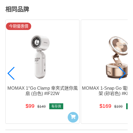
相同品牌
今期優惠價
MOMAX 1°Go Clamp 傘夾式迷你風
MOMAX 1-Snap Go 
扇 (白色) #IF22W
架 (砂岩色) #KH2
$99
$169
$149
有存貨
$199
有