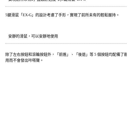
5鍵滑鼠「EX-G」的設計考慮了手形，實現了前所未有的輕鬆握持。
安靜的滑鼠，可以安靜地使用
除了左右按鈕和滾輪按鈕外，「前進」、「後退」等 5 個按鈕均配備了靜
用而不會發出咔嗒聲。