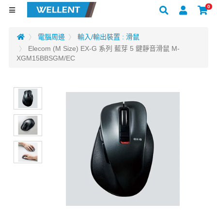
0
電腦周邊
輸入/輸出裝置 : 滑鼠
Elecom (M Size) EX-G 系列 藍芽 5 鍵靜音滑鼠 M-
XGM15BBSGM/EC