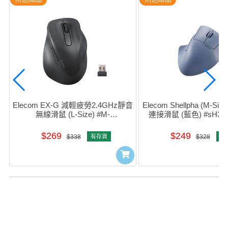
Elecom EX-G 減輕疲勞2.4GHz靜音
Elecom Shellpha (M-S
無線滑鼠 (L-Size) #M-
連接滑鼠 (藍色) #sH30
XgL30DbsKbK
$269
$249
$338
有存貨
$328
有