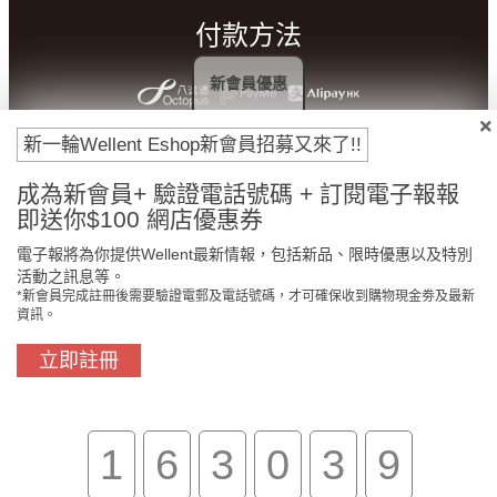
付款方法
新會員優惠
新一輪Wellent Eshop新會員招募又來了!!
成為新會員+ 驗證電話號碼 + 訂閱電子報報
即送你$100 網店優惠券
電子報將為你提供Wellent最新情報，包括新品、限時優惠以及特別
活動之訊息等。
*新會員完成註冊後需要驗證電郵及電話號碼，才可確保收到購物現金劵及最新
門市免費自取
原裝行貨保證
資訊。
立即註冊
買滿$800免費送貨
在線客服支援
1
6
3
0
3
9
關於我們