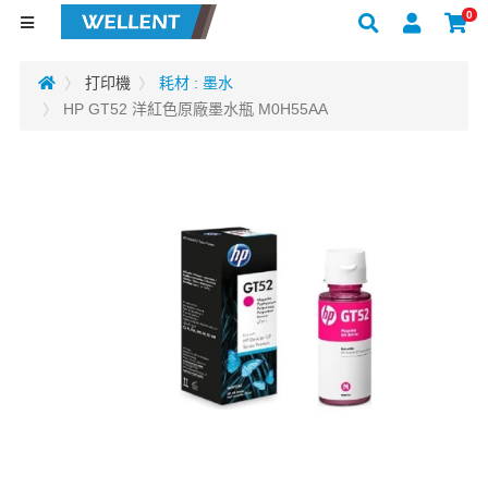
0
打印機
耗材 : 墨水
HP GT52 洋紅色原廠墨水瓶 M0H55AA