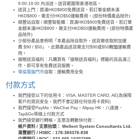
9:00-18:00 內派送，送貨範圍限香港地區。
送貨上門：買滿HKD$800免費送貨，若訂單金額未滿
HKD$800，需支付HKD$50運輸費用。(部份特價產品除外)
順豐站自取 / 順豐智能櫃：買滿HKD$800免費送貨，若訂單
金額未滿HKD$800，需支付HKD$50運輸費用。(部份特價產
品除外)
少部份產品會例明「本產品除自取外，送貨需收取附加運
費:$90 / $50」，此類產品送貨需支付$90或$50
附加
運輸費
用。
搶眼送貨福利：凡購買有「搶眼送貨福利」標籤的貨品滿三
件，即可享有免費送貨服務。
偉倫電腦門市
自取：運輸費用全免
付款方式
我們接受以下的信用卡：VISA, MASTER CARD, AE(為保障
客戶的資訊安全，我們不會記錄任何信用卡資料)
我們接受PayMe、WeChat Pay、Alipay HK、八達通、
Tap&Go等線上付款方式
我們接受銀行轉帳，支票及轉數快付款：
帳戶資料 / 支票抬頭： Wellent System Consultants Ltd.
滙豐銀行 / HSBC : 178-384376-838
中國銀行 / BOC : 033-665-10207389