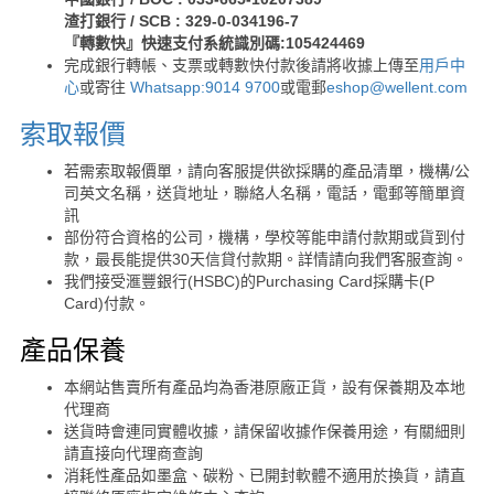
渣打銀行 / SCB : 329-0-034196-7
『轉數快』快速支付系統識別碼:105424469
完成銀行轉帳、支票或轉數快付款後請將收據上傳至
用戶中
心
或寄往
Whatsapp:9014 9700
或電郵
eshop@wellent.com
索取報價
若需索取報價單，請向客服提供欲採購的產品清單，機構/公
司英文名稱，送貨地址，聯絡人名稱，電話，電郵等簡單資
訊
部份符合資格的公司，機構，學校等能申請付款期或貨到付
款，最長能提供30天信貸付款期。詳情請向我們客服查詢。
我們接受滙豐銀行(HSBC)的Purchasing Card採購卡(P
Card)付款。
產品保養
本網站售賣所有產品均為香港原廠正貨，設有保養期及本地
代理商
送貨時會連同實體收據，請保留收據作保養用途，有關細則
請直接向代理商查詢
消耗性產品如墨盒、碳粉、已開封軟體不適用於換貨，請直