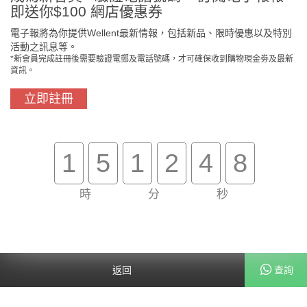
即送你$100 網店優惠券
電子報將為你提供Wellent最新情報，包括新品、限時優惠以及特別
活動之訊息等。
*新會員完成註冊後需要驗證電郵及電話號碼，才可確保收到購物現金劵及最新
資訊。
立即註冊
門市免費自取
原裝行貨保證
1
5
1
2
4
8
時
分
秒
買滿$800免費送貨
在線客服支援
關於我們
客戶服務
返回
查詢
幫助